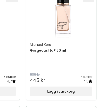
Michael Kors
m
Gorgeous! EdP 30 ml
639 kr
6 butiker
7 butiker
445 kr
4,7
4,5
Lägg i varukorg