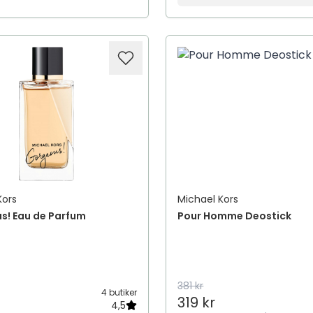
Kors
Michael Kors
s! Eau de Parfum
Pour Homme Deostick
381 kr
4 butiker
319 kr
4,5