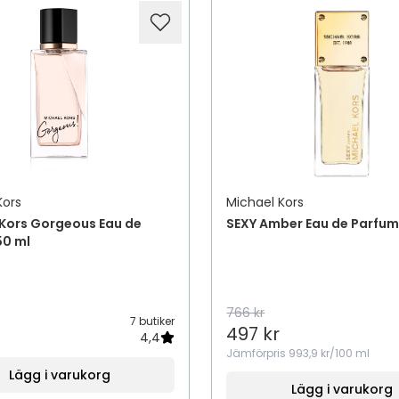
Kors
Michael Kors
 Kors Gorgeous Eau de
SEXY Amber Eau de Parfu
50 ml
766 kr
7 butiker
497 kr
4,4
Jämförpris
993,9 kr/100 ml
Lägg i varukorg
Lägg i varukorg