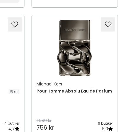
Michael Kors
Pour Homme Absolu Eau de Parfum
75 ml
1 080 kr
4 butiker
6 butiker
756 kr
4,7
5,0