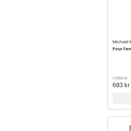
Michael 
Pour Fe
1 088 kr
683 kr