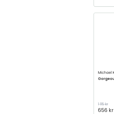
Michael 
Gorgeou
1 115 kr
656 kr