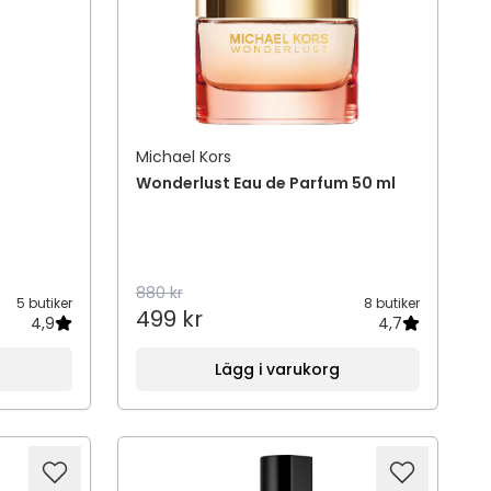
Michael Kors
m
Wonderlust Eau de Parfum 50 ml
880 kr
5 butiker
8 butiker
499 kr
4,9
4,7
Lägg i varukorg