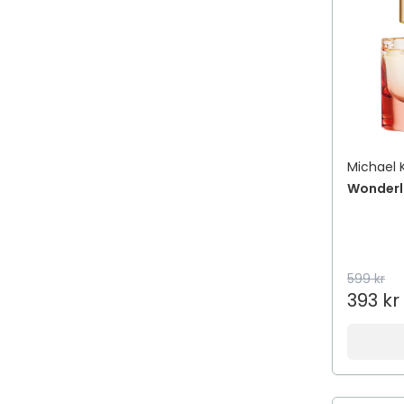
Michael 
Wonderl
599 kr
393 kr