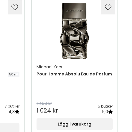
Michael Kors
m
Pour Homme Absolu Eau de Parfum
50 ml
1 400 kr
7 butiker
5 butiker
1 024 kr
4,3
5,0
Lägg i varukorg