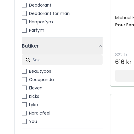
Deodorant
Deodorant för män
Michael 
Herrparfym
Pour Fe
Parfym
Butiker
822 kr
616 kr
Beautycos
Cocopanda
Eleven
Kicks
Lyko
Nordicfeel
You