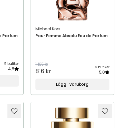
Michael Kors
e Parfum
Pour Femme Absolu Eau de Parfum
5 butiker
1 165 kr
6 butiker
4,8
816 kr
5,0
Lägg i varukorg