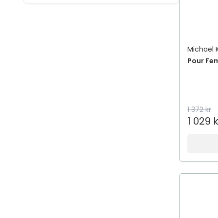
Michael 
Pour Fe
1 372 kr
1 029 k