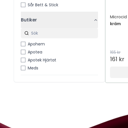
Sår Bett & Stick
Microcid
Butiker
kräm
Apohem
Apotea
165 kr
161 kr
Apotek Hjärtat
Meds