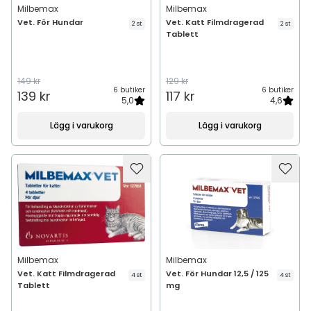
Milbemax
Milbemax
Vet. För Hundar
Vet. Katt Filmdragerad
2 st
2 st
Tablett
149 kr
129 kr
6 butiker
6 butiker
139 kr
117 kr
5,0
4,6
Lägg i varukorg
Lägg i varukorg
Milbemax
Milbemax
Vet. Katt Filmdragerad
Vet. För Hundar 12,5 / 125
4 st
4 st
Tablett
mg