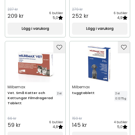
237 kr
279 kr
6 butiker
6 butiker
209 kr
252 kr
5,0
4,9
Lägg i varukorg
Lägg i varukorg
Milbemax
Milbemax
Vet. Små Katter och
tuggtablett
2 st
2 st
Kattungar Filmdragerad
0.1375 g
Tablett
66 kr
159 kr
6 butiker
4 butiker
59 kr
145 kr
4,8
5,0