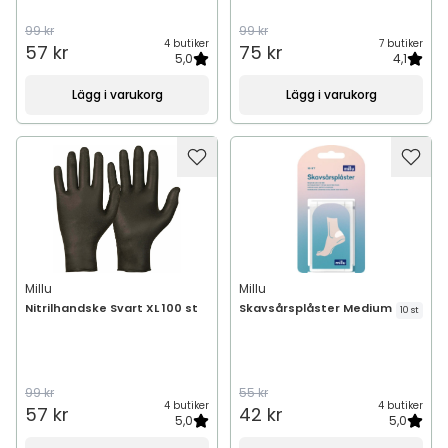
99 kr
99 kr
4 butiker
7 butiker
57 kr
75 kr
5,0
4,1
Lägg i varukorg
Lägg i varukorg
Millu
Millu
Nitrilhandske Svart XL 100 st
Skavsårsplåster Medium
10 st
99 kr
55 kr
4 butiker
4 butiker
57 kr
42 kr
5,0
5,0