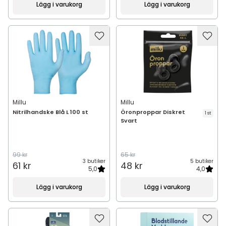
Lägg i varukorg
Lägg i varukorg
Millu
Millu
Nitrilhandske Blå L 100 st
Öronproppar Diskret
1 st
Svart
99 kr
65 kr
3 butiker
5 butiker
61 kr
48 kr
5,0
4,0
Lägg i varukorg
Lägg i varukorg