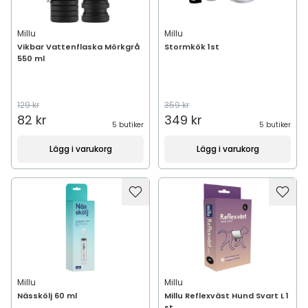
Millu
Millu
Vikbar Vattenflaska Mörkgrå
Stormkök 1st
550 ml
129 kr
359 kr
82 kr
349 kr
5 butiker
5 butiker
Lägg i varukorg
Lägg i varukorg
Millu
Millu
Nässkölj 60 ml
Millu Reflexväst Hund Svart L 1
st