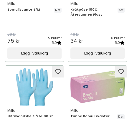
Millu
Millu
Bomullsvante S/M
Kräkpåse 100%
12 st
5 st
Återvunnen Plast
99 kr
46 kr
5 butiker
6 butiker
75 kr
34 kr
5,0
5,0
Lägg i varukorg
Lägg i varukorg
Millu
Millu
Nitrilhandske Blå M 100 st
Tunna Bomullsvantar
12 st