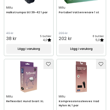
Millu
Millu
Halkstrumpa Stl 39-42 1 par
Portabel Vattenrenare 1 st
49 kr
299 kr
5 butiker
8 butiker
38 kr
202 kr
4,0
5,0
Lägg i varukorg
Lägg i varukorg
Millu
Millu
Reflexväst Hund Svart XL
Kompressionssleeves Vad
Nylon M, 1 par