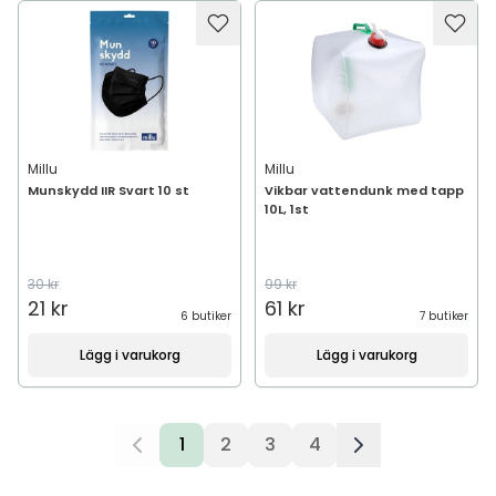
Millu
Millu
Munskydd IIR Svart 10 st
Vikbar vattendunk med tapp
10L, 1st
30 kr
99 kr
21 kr
61 kr
6 butiker
7 butiker
Lägg i varukorg
Lägg i varukorg
1
2
3
4