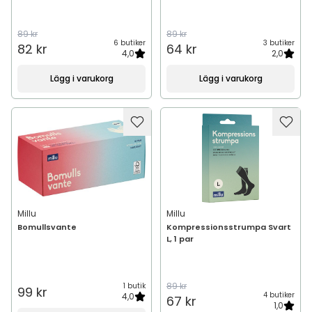
89 kr
89 kr
6 butiker
3 butiker
82 kr
64 kr
4,0
2,0
Lägg i varukorg
Lägg i varukorg
Millu
Millu
Bomullsvante
Kompressionsstrumpa Svart
L, 1 par
89 kr
1 butik
99 kr
4 butiker
4,0
67 kr
1,0