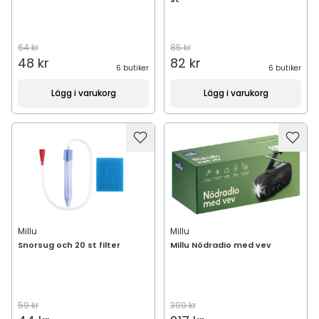
64 kr
85 kr
48 kr
82 kr
6 butiker
6 butiker
Lägg i varukorg
Lägg i varukorg
Millu
Millu
Snorsug och 20 st filter
Millu Nödradio med vev
59 kr
399 kr