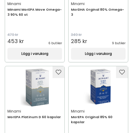
Minami
Minami
Minami MorEPA Move Omega-
MorDHA Orginal 80% Omega-
3 90% 60 st
3
479 kr
349 kr
453 kr
285 kr
6 butiker
9 butiker
Lägg i varukorg
Lägg i varukorg
Minami
Minami
MorEPA Platinum D 60 kapslar
MorEPA Original 85% 60
kapslar