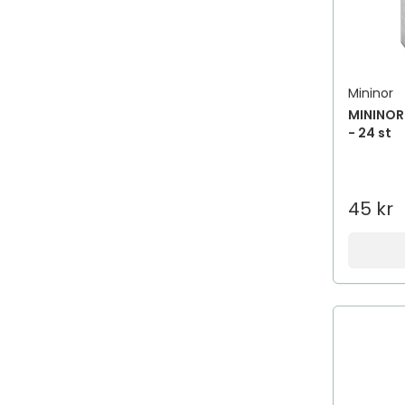
Mininor
MININOR 
- 24 st
45 kr