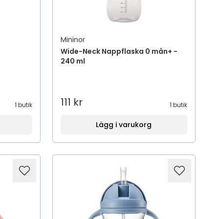
Mininor
Wide-Neck Nappflaska 0 mån+ -
240 ml
111 kr
1 butik
1 butik
Lägg i varukorg