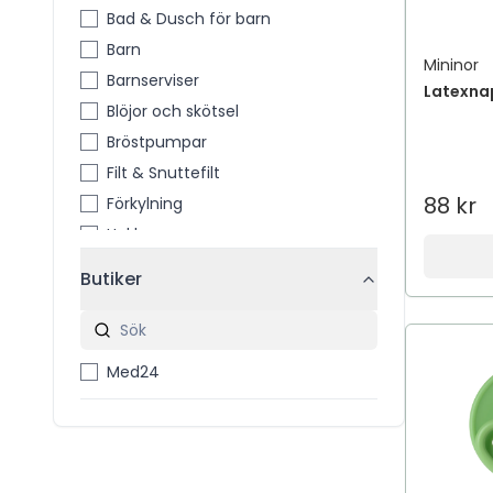
Bad & Dusch för barn
Barn
Mininor
Barnserviser
Latexnap
Blöjor och skötsel
Bröstpumpar
Filt & Snuttefilt
88 kr
Förkylning
Haklappar
Naglar
Butiker
Nappar
Nappflaskor
Pälsvård
Med24
Pipmuggar & flaskor
Tandvård
Termometrar
Våtservetter & tvättlappar