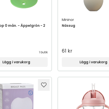
Mininor
p 0 mån. - Äppelgrön - 2
Nässug
61 kr
1 butik
Lägg i varukorg
Lägg i varukorg