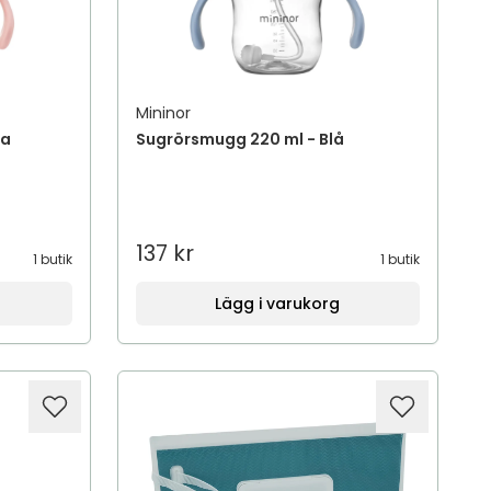
Mininor
sa
Sugrörsmugg 220 ml - Blå
137 kr
1 butik
1 butik
Lägg i varukorg