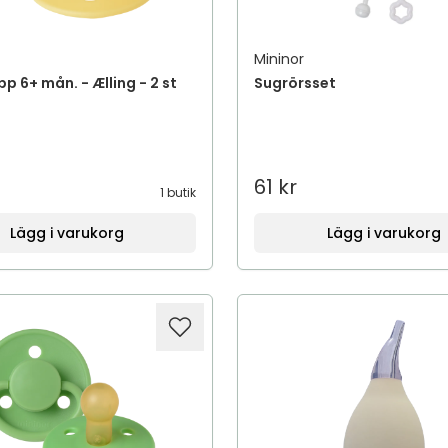
Mininor
p 6+ mån. - Ælling - 2 st
Sugrörsset
61 kr
1 butik
Lägg i varukorg
Lägg i varukorg