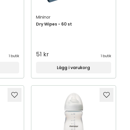
Mininor
Dry Wipes - 60 st
51 kr
1 butik
1 butik
Lägg i varukorg