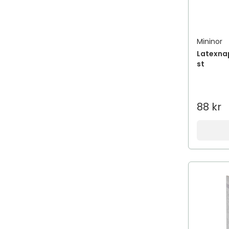
Mininor
Latexnap
st
88 kr