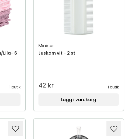
Mininor
/Lila- 6
Luskam vit - 2 st
42 kr
1 butik
1 butik
Lägg i varukorg