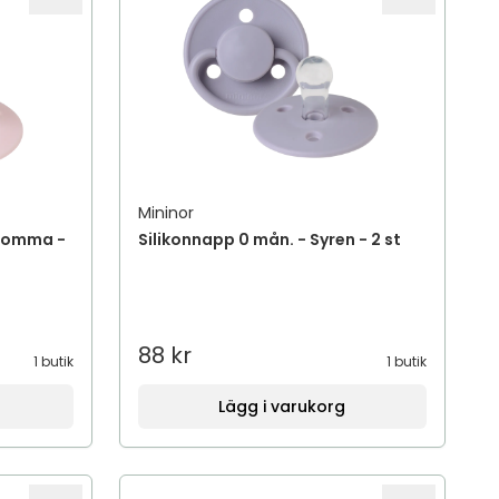
Mininor
blomma -
Silikonnapp 0 mån. - Syren - 2 st
88 kr
1 butik
1 butik
Lägg i varukorg