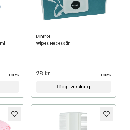
Mininor
 ml
Wipes Necessär
28 kr
1 butik
1 butik
Lägg i varukorg