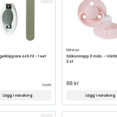
Mininor
elklippare och Fil - 1 set
Silikonnapp 0 mån. - Vår
2 st
88 kr
1 butik
Lägg i varukorg
Lägg i varukorg