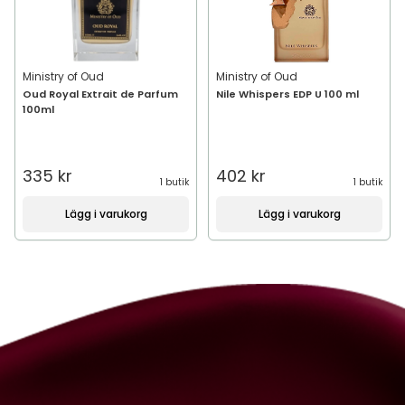
Ministry of Oud
Ministry of Oud
Oud Royal Extrait de Parfum
Nile Whispers EDP U 100 ml
100ml
335 kr
402 kr
1 butik
1 butik
Lägg i varukorg
Lägg i varukorg