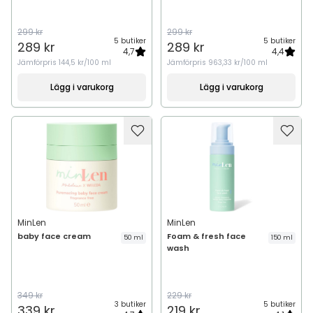
299 kr
299 kr
5 butiker
5 butiker
289 kr
289 kr
4,7
4,4
Jämförpris
144,5 kr/100 ml
Jämförpris
963,33 kr/100 ml
Lägg i varukorg
Lägg i varukorg
MinLen
MinLen
baby face cream
Foam & fresh face
50 ml
150 ml
wash
349 kr
229 kr
3 butiker
5 butiker
339 kr
219 kr