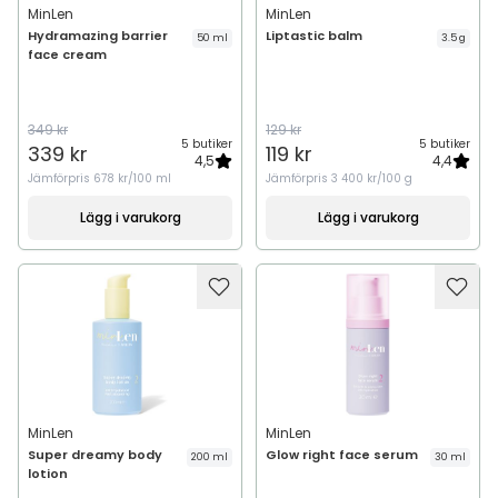
MinLen
MinLen
Hydramazing barrier
Liptastic balm
50 ml
3.5 g
face cream
349 kr
129 kr
5 butiker
5 butiker
339 kr
119 kr
4,5
4,4
Jämförpris
678 kr/100 ml
Jämförpris
3 400 kr/100 g
Lägg i varukorg
Lägg i varukorg
MinLen
MinLen
Super dreamy body
Glow right face serum
200 ml
30 ml
lotion