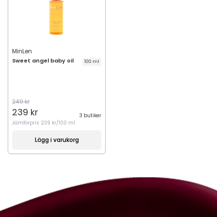
MinLen
Sweet angel baby oil
100 ml
249 kr
239 kr
3 butiker
Jämförpris
239 kr/100 ml
Lägg i varukorg