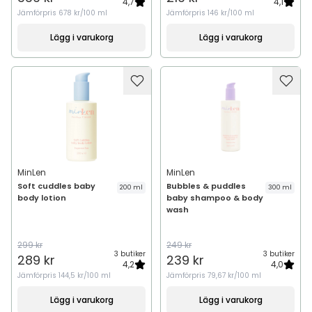
4,7
4,1
Jämförpris
678 kr/100 ml
Jämförpris
146 kr/100 ml
Lägg i varukorg
Lägg i varukorg
MinLen
MinLen
Soft cuddles baby
Bubbles & puddles
200 ml
300 ml
body lotion
baby shampoo & body
wash
299 kr
249 kr
3 butiker
3 butiker
289 kr
239 kr
4,2
4,0
Jämförpris
144,5 kr/100 ml
Jämförpris
79,67 kr/100 ml
Lägg i varukorg
Lägg i varukorg