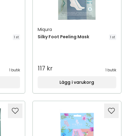
Miqura
Silky Foot Peeling Mask
1 st
1 st
117 kr
1 butik
1 butik
Lägg i varukorg