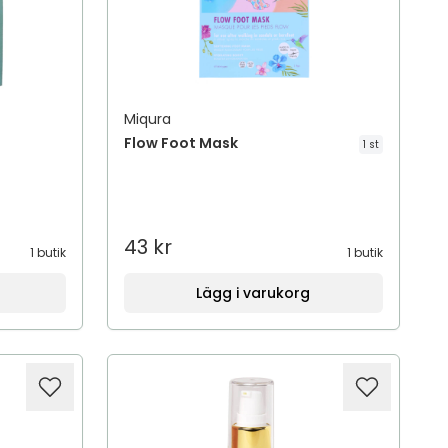
Miqura
Flow Foot Mask
1 st
43 kr
1 butik
1 butik
Lägg i varukorg