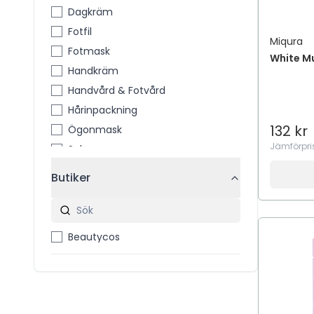
Dagkräm
Fotfil
Miqura
Fotmask
White M
Handkräm
Handvård & Fotvård
Hårinpackning
132 kr
Ögonmask
Jämförpri
Schampo
Serum
Butiker
Beautycos