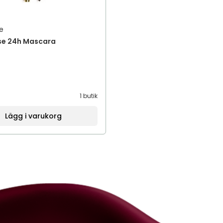
e
se 24h Mascara
1 butik
Lägg i varukorg