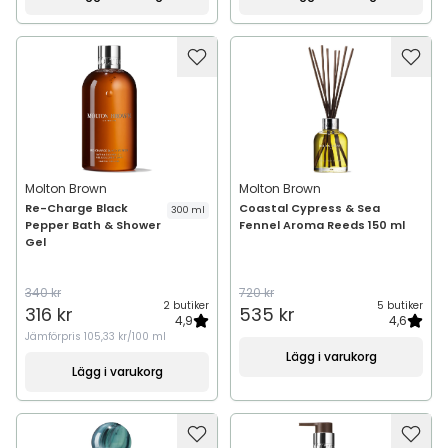
Molton Brown
Molton Brown
Re-Charge Black
Coastal Cypress & Sea
300 ml
Pepper Bath & Shower
Fennel Aroma Reeds 150 ml
Gel
340 kr
720 kr
2 butiker
5 butiker
316 kr
535 kr
4,9
4,6
Jämförpris
105,33 kr/100 ml
Lägg i varukorg
Lägg i varukorg