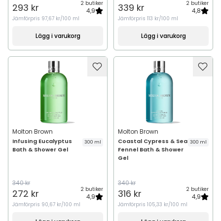
2 butiker
2 butiker
293 kr
339 kr
4,9
4,8
Jämförpris
97,67 kr/100 ml
Jämförpris
113 kr/100 ml
Lägg i varukorg
Lägg i varukorg
Molton Brown
Molton Brown
Infusing Eucalyptus
Coastal Cypress & Sea
300 ml
300 ml
Bath & Shower Gel
Fennel Bath & Shower
Gel
340 kr
340 kr
2 butiker
2 butiker
272 kr
316 kr
4,9
4,9
Jämförpris
90,67 kr/100 ml
Jämförpris
105,33 kr/100 ml