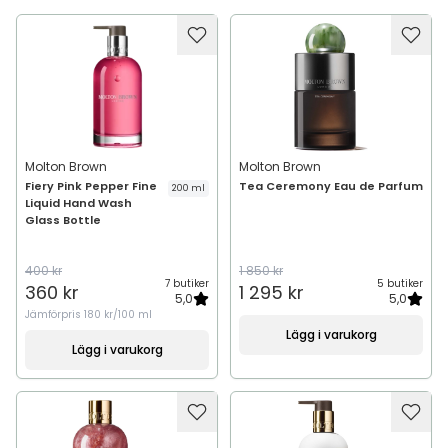
Molton Brown
Molton Brown
Fiery Pink Pepper Fine
Tea Ceremony Eau de Parfum
200 ml
Liquid Hand Wash
Glass Bottle
400 kr
1 850 kr
7 butiker
5 butiker
360 kr
1 295 kr
5,0
5,0
Jämförpris
180 kr/100 ml
Lägg i varukorg
Lägg i varukorg