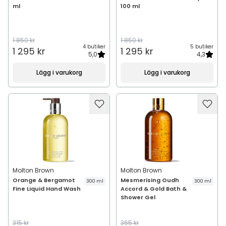
ml
100 ml
1 850 kr
1 850 kr
4 butiker
5 butiker
1 295 kr
1 295 kr
5,0
4,3
Lägg i varukorg
Lägg i varukorg
Molton Brown
Molton Brown
Orange & Bergamot
Mesmerising Oudh
300 ml
300 ml
Fine Liquid Hand Wash
Accord & Gold Bath &
Shower Gel
315 kr
365 kr