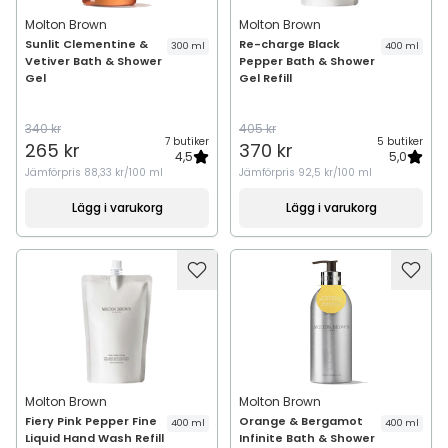
Molton Brown
Molton Brown
Sunlit Clementine &
Re-charge Black
300 ml
400 ml
Vetiver Bath & Shower
Pepper Bath & Shower
Gel
Gel Refill
340 kr
405 kr
7 butiker
5 butiker
265 kr
370 kr
4,5
5,0
Jämförpris
88,33 kr/100 ml
Jämförpris
92,5 kr/100 ml
Lägg i varukorg
Lägg i varukorg
Molton Brown
Molton Brown
Fiery Pink Pepper Fine
Orange & Bergamot
400 ml
400 ml
Liquid Hand Wash Refill
Infinite Bath & Shower