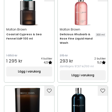
Molton Brown
Molton Brown
Coastal Cypress & Sea
Delicious Rhubarb &
300 ml
Fennel EdP 100 ml
Rose Fine Liquid Hand
Wash
1 850 kr
315 kr
4 butiker
2 butiker
1 295 kr
293 kr
4,5
5,0
Jämförpris
97,67 kr/100 ml
Lägg i varukorg
Lägg i varukorg