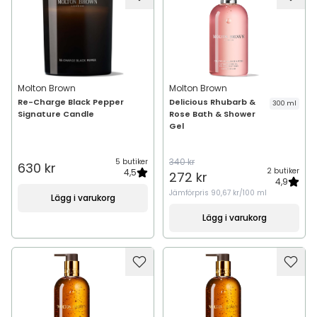
Molton Brown
Molton Brown
Re-Charge Black Pepper
Delicious Rhubarb &
300 ml
Signature Candle
Rose Bath & Shower
Gel
340 kr
5 butiker
630 kr
2 butiker
4,5
272 kr
4,9
Jämförpris
90,67 kr/100 ml
Lägg i varukorg
Lägg i varukorg