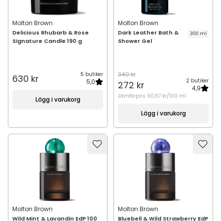
Molton Brown
Molton Brown
Delicious Rhubarb & Rose
Dark Leather Bath &
300 ml
Signature Candle 190 g
Shower Gel
340 kr
5 butiker
630 kr
2 butiker
5,0
272 kr
4,9
Jämförpris
90,67 kr/100 ml
Lägg i varukorg
Lägg i varukorg
Molton Brown
Molton Brown
Wild Mint & Lavandin EdP 100
Bluebell & Wild Strawberry EdP