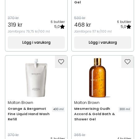
Gel
370 kr
530 kr
6 butiker
6 butiker
319 kr
468 kr
5,0
5,0
Jämförpris
79,75 kr/100 ml
Jämförpris
117 kr/100 ml
Lägg i varukorg
Lägg i varukorg
Molton Brown
Molton Brown
Orange & Bergamot
Mesmerising Oudh
400 ml
300 ml
Fine Liquid Hand Wash
Accord & Gold Bath &
Refill
Shower Gel
370 kr
365 kr
5 butiker
4 butiker