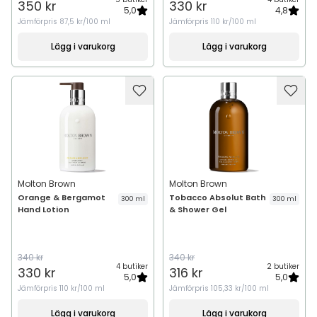
350 kr
330 kr
5,0
4,8
Jämförpris
87,5 kr/100 ml
Jämförpris
110 kr/100 ml
Lägg i varukorg
Lägg i varukorg
Molton Brown
Molton Brown
Orange & Bergamot
Tobacco Absolut Bath
300 ml
300 ml
Hand Lotion
& Shower Gel
340 kr
340 kr
4 butiker
2 butiker
330 kr
316 kr
5,0
5,0
Jämförpris
110 kr/100 ml
Jämförpris
105,33 kr/100 ml
Lägg i varukorg
Lägg i varukorg