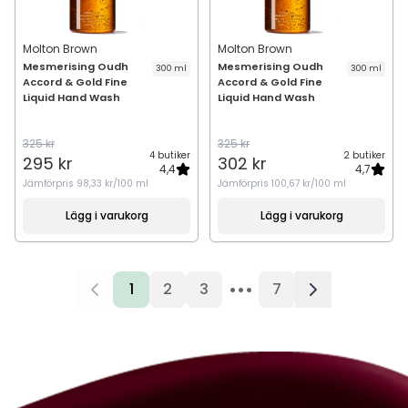
Molton Brown
Molton Brown
Mesmerising Oudh
Mesmerising Oudh
300 ml
300 ml
Accord & Gold Fine
Accord & Gold Fine
Liquid Hand Wash
Liquid Hand Wash
325 kr
325 kr
4 butiker
2 butiker
295 kr
302 kr
4,4
4,7
Jämförpris
98,33 kr/100 ml
Jämförpris
100,67 kr/100 ml
Lägg i varukorg
Lägg i varukorg
•••
1
2
3
7