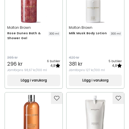
Molton Brown
Molton Brown
Rose Dunes Bath &
Milk Musk Body Lotion
300 ml
300 ml
Shower Gel
365 kr
420 kr
6 butiker
5 butiker
296 kr
381 kr
4,8
4,8
Jämförpris
98,67 kr/100 ml
Jämförpris
127 kr/100 ml
Lägg i varukorg
Lägg i varukorg