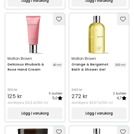
Lägg i varukorg
Lägg i varukorg
Molton Brown
Molton Brown
Delicious Rhubarb &
Orange & Bergamot
40 ml
300 ml
Rose Hand Cream
Bath & Shower Gel
160 kr
340 kr
5 butiker
2 butiker
125 kr
272 kr
5,0
4,7
Jämförpris
312,5 kr/100 ml
Jämförpris
90,67 kr/100 ml
Lägg i varukorg
Lägg i varukorg