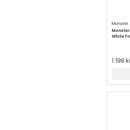
Monster
Monster 
White Fi
1 199 k