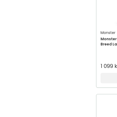
Monster
Monster 
Breed L
1 099 k