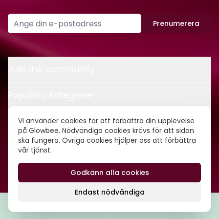
Prenumerera
Join the community
Populära kategorier
Kontakt
Vi använder cookies för att förbättra din upplevelse
på Glowbee. Nödvändiga cookies krävs för att sidan
ska fungera. Övriga cookies hjälper oss att förbättra
Om oss
vår tjänst.
Godkänn alla cookies
©
2026
Glowbee AB • Org.nr: 559540-5837
Endast nödvändiga
Filtrera
Popularitet