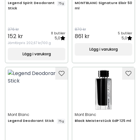
Legend Spirit Deodorant
MONTBLANC Signature Elixir 50
75 g
Stick
ml
376 kr
870 kr
8 butiker
5 butiker
152 kr
861 kr
5,0
5,0
Jämförpris
202,67 kr/100 g
Lägg i varukorg
Lägg i varukorg
Mont Blanc
Mont Blanc
Legend Deodorant Stick
Black Meisterstück EdP 125 ml
75 g