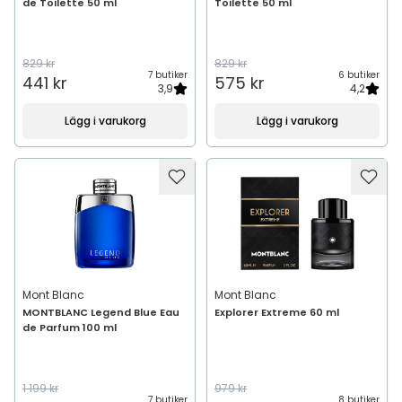
de Toilette 50 ml
Toilette 50 ml
829 kr
829 kr
7 butiker
6 butiker
441 kr
575 kr
3,9
4,2
Lägg i varukorg
Lägg i varukorg
Mont Blanc
Mont Blanc
MONTBLANC Legend Blue Eau
Explorer Extreme 60 ml
de Parfum 100 ml
1 199 kr
979 kr
7 butiker
8 butiker