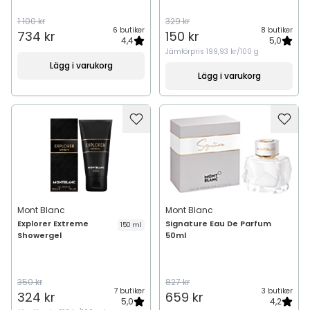
1 100 kr
329 kr
6 butiker
8 butiker
734 kr
150 kr
4,4
5,0
Jämförpris
199,93 kr/100 g
Lägg i varukorg
Lägg i varukorg
Mont Blanc
Mont Blanc
Explorer Extreme
Signature Eau De Parfum
150 ml
Showergel
50ml
350 kr
827 kr
7 butiker
3 butiker
324 kr
659 kr
5,0
4,2