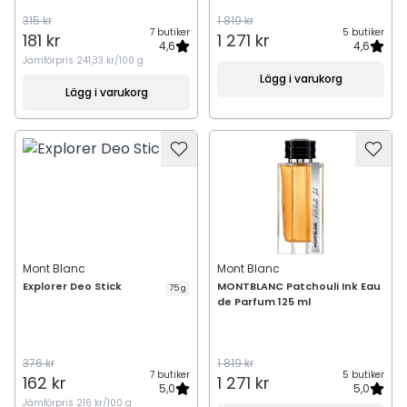
315 kr
1 819 kr
7 butiker
5 butiker
181 kr
1 271 kr
4,6
4,6
Jämförpris
241,33 kr/100 g
Lägg i varukorg
Lägg i varukorg
Mont Blanc
Mont Blanc
Explorer Deo Stick
MONTBLANC Patchouli Ink Eau
75 g
de Parfum 125 ml
376 kr
1 819 kr
7 butiker
5 butiker
162 kr
1 271 kr
5,0
5,0
Jämförpris
216 kr/100 g