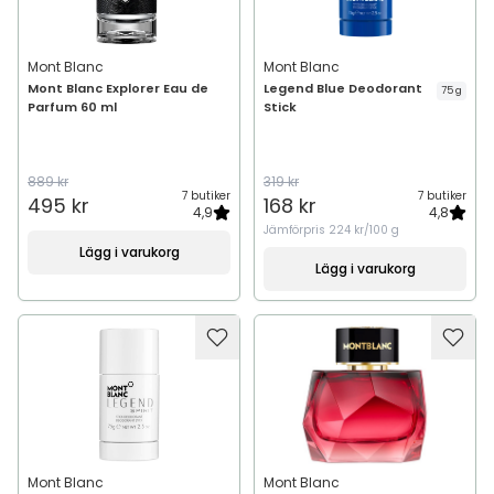
Mont Blanc
Mont Blanc
Mont Blanc Explorer Eau de
Legend Blue Deodorant
75 g
Parfum 60 ml
Stick
889 kr
319 kr
7 butiker
7 butiker
495 kr
168 kr
4,9
4,8
Jämförpris
224 kr/100 g
Lägg i varukorg
Lägg i varukorg
Mont Blanc
Mont Blanc