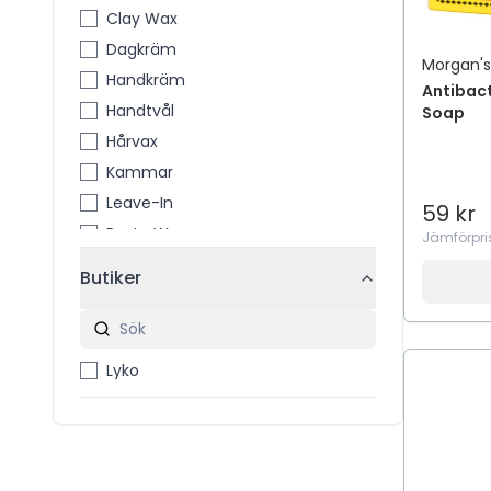
Clay Wax
Dagkräm
Morgan'
Handkräm
Antibac
Handtvål
Soap
Hårvax
Kammar
Leave-In
59 kr
Paste Wax
Jämförpri
Pomade
Butiker
Rengöringsbalm
Saltvattenspray
Scalp
Lyko
Silverschampo
Skäggborste
Skäggfärg
Skäggolja