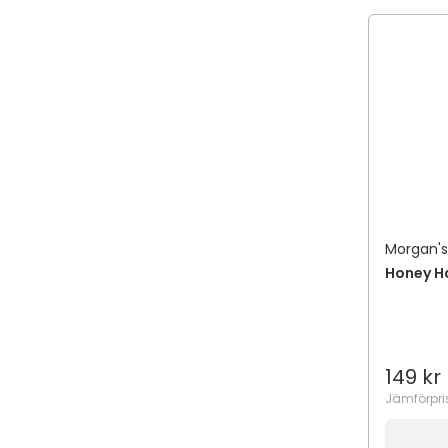
Morgan'
Honey H
149 kr
Jämförpri