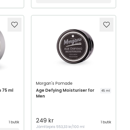
Morgan's Pomade
 75 ml
Age Defying Moisturiser for
45 ml
Men
249 kr
1 butik
1 butik
Jämförpris
553,33 kr/100 ml