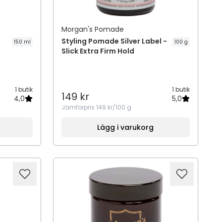
Morgan's Pomade
Styling Pomade Silver Label -
150 ml
100 g
Slick Extra Firm Hold
1 butik
1 butik
149 kr
4,0
5,0
Jämförpris
149 kr/100 g
Lägg i varukorg