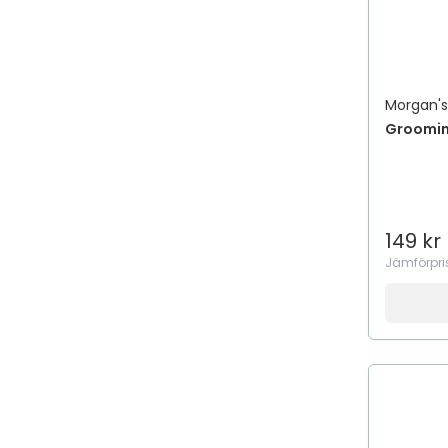
Skäggvård
Skäggvax
Styling
Volymmousse
Morgan'
Volympuder
Groomin
Volymspray
149 kr
Jämförpri