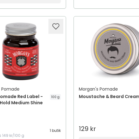
s Pomade
Morgan's Pomade
Pomade Red Label -
Moustache & Beard Cream
100 g
Hold Medium Shine
129 kr
1 butik
s
149 kr/100 g