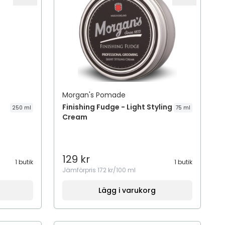
Morgan's Pomade
Finishing Fudge - Light Styling
250 ml
75 ml
Cream
129 kr
1 butik
1 butik
Jämförpris
172 kr/100 ml
Lägg i varukorg