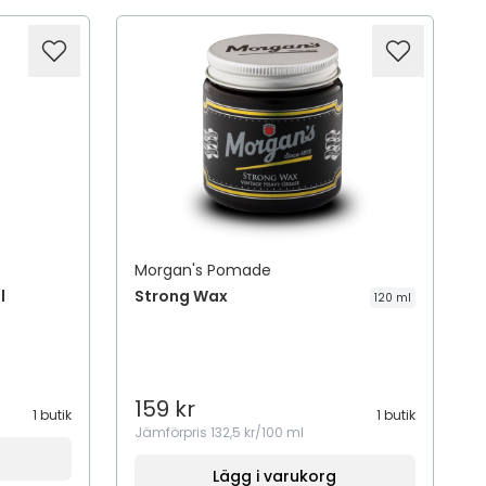
Morgan's Pomade
l
Strong Wax
120 ml
159 kr
1 butik
1 butik
Jämförpris
132,5 kr/100 ml
Lägg i varukorg