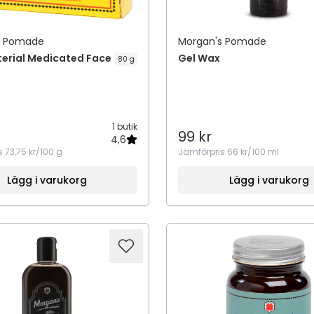
s Pomade
Morgan's Pomade
terial Medicated Face
Gel Wax
80 g
1 butik
99 kr
4,6
s
73,75 kr/100 g
Jämförpris
66 kr/100 ml
Lägg i varukorg
Lägg i varukorg