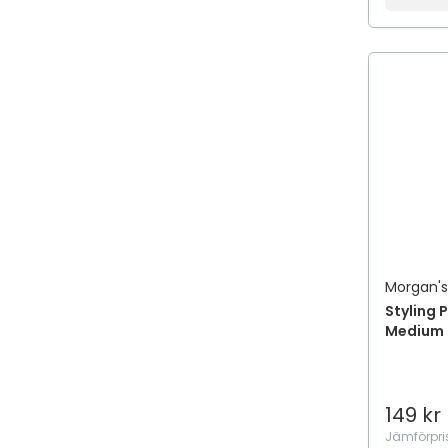
Morgan'
Styling 
Medium 
149 kr
Jämförpri