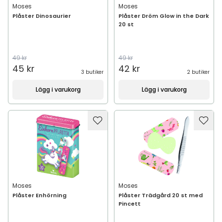
Moses
Moses
Plåster Dinosaurier
Plåster Dröm Glow in the Dark
20 st
49 kr
49 kr
45 kr
42 kr
3 butiker
2 butiker
Lägg i varukorg
Lägg i varukorg
Moses
Moses
Plåster Enhörning
Plåster Trädgård 20 st med
Pincett