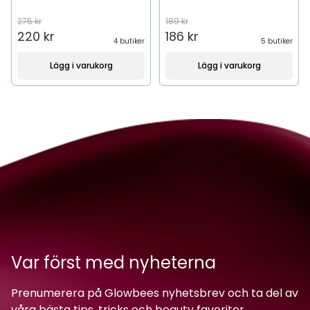
275 kr
189 kr
220 kr
186 kr
4 butiker
5 butiker
Lägg i varukorg
Lägg i varukorg
Var först med nyheterna
Prenumerera på Glowbees nyhetsbrev och ta del av
våra bästa tips, tricks och beauty favoriter.