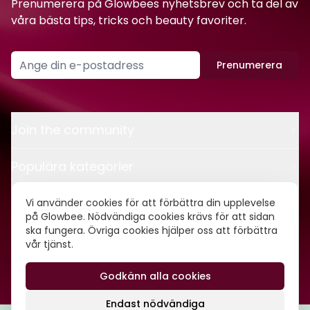
Prenumerera på Glowbees nyhetsbrev och ta del av
våra bästa tips, tricks och beauty favoriter.
Prenumerera
Join the community
Populära kategorier
Kontakt
Vi använder cookies för att förbättra din upplevelse
på Glowbee. Nödvändiga cookies krävs för att sidan
ska fungera. Övriga cookies hjälper oss att förbättra
Om oss
vår tjänst.
Godkänn alla cookies
©
2026
Glowbee AB • Org.nr: 559540-5837
Endast nödvändiga