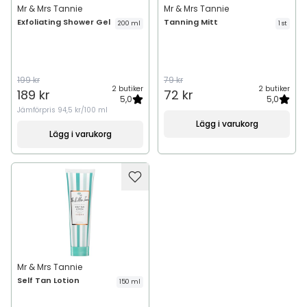
Mr & Mrs Tannie
Mr & Mrs Tannie
Exfoliating Shower Gel
Tanning Mitt
200 ml
1 st
199 kr
79 kr
2 butiker
2 butiker
189 kr
72 kr
5,0
5,0
Jämförpris
94,5 kr/100 ml
Lägg i varukorg
Lägg i varukorg
Mr & Mrs Tannie
Self Tan Lotion
150 ml