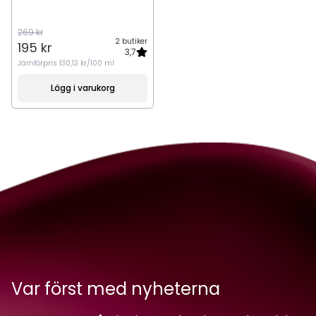
269 kr
2 butiker
195 kr
3,7
Jämförpris
130,13 kr/100 ml
Lägg i varukorg
Var först med nyheterna