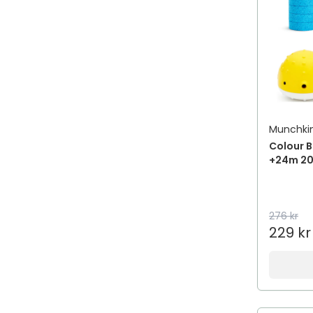
Munchki
Colour 
+24m 2
276 kr
229 kr