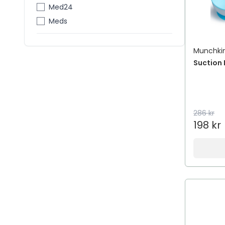
Med24
Meds
Munchki
Suction 
286 kr
198 kr