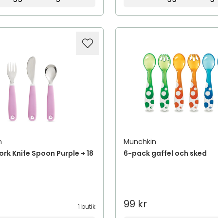
n
Munchkin
ork Knife Spoon Purple + 18
6-pack gaffel och sked
99 kr
1 butik