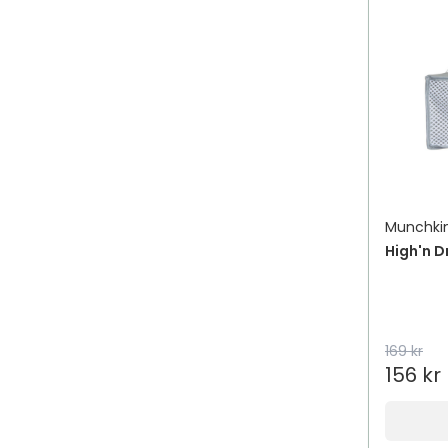
Munchki
High'n D
169 kr
156 kr