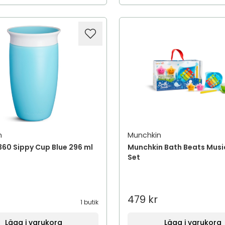
n
Munchkin
360 Sippy Cup Blue 296 ml
Munchkin Bath Beats Music
Set
479 kr
1 butik
Lägg i varukorg
Lägg i varukorg