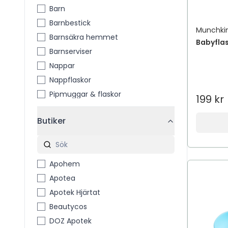
Barn
Barnbestick
Munchki
Barnsäkra hemmet
Babyflas
Barnserviser
Nappar
Nappflaskor
Pipmuggar & flaskor
199 kr
Butiker
Apohem
Apotea
Apotek Hjärtat
Beautycos
DOZ Apotek