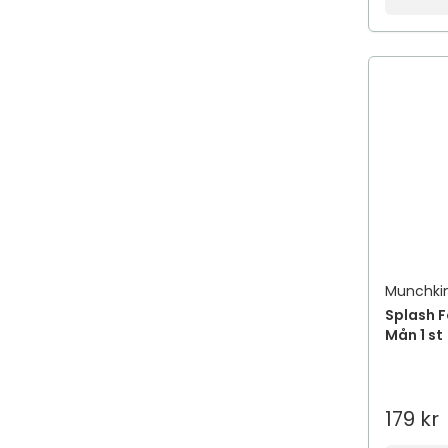
Munchki
Splash F
Mån 1 st
179 kr