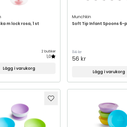
n
Munchkin
ka m lock rosa, 1 st
Soft Tip Infant Spoons 6-
2 butiker
114 kr
1,0
56 kr
Lägg i varukorg
Lägg i varukorg