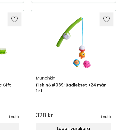
Munchkin
 Gift
Fishin&#039; Badlekset +24 mån -
1 st
328 kr
1 butik
1 butik
Lägg i varukorg