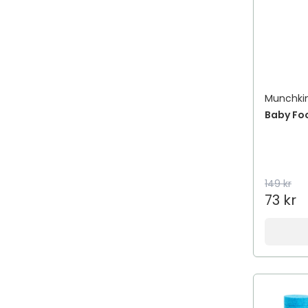
Munchki
Baby Foo
149 kr
73 kr