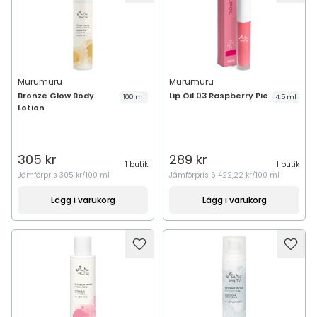
Murumuru
Murumuru
Bronze Glow Body
Lip Oil 03 Raspberry Pie
100 ml
4.5 ml
Lotion
305 kr
289 kr
1 butik
1 butik
Jämförpris
305 kr/100 ml
Jämförpris
6 422,22 kr/100 ml
Lägg i varukorg
Lägg i varukorg