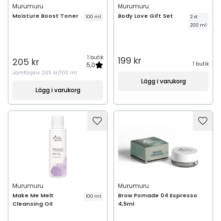
Murumuru
Murumuru
Moisture Boost Toner
Body Love Gift Set
100 ml
2 st
200 ml
1 butik
199 kr
205 kr
1 butik
5,0
Jämförpris
205 kr/100 ml
Lägg i varukorg
Lägg i varukorg
Murumuru
Murumuru
Make Me Melt
Brow Pomade 04 Espresso
100 ml
Cleansing Oil
4,5ml