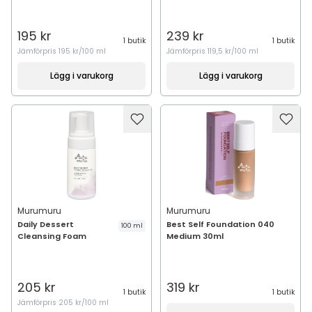
195 kr
239 kr
1 butik
1 butik
Jämförpris
195 kr/100 ml
Jämförpris
119,5 kr/100 ml
Lägg i varukorg
Lägg i varukorg
Murumuru
Murumuru
Daily Dessert
Best Self Foundation 040
100 ml
Cleansing Foam
Medium 30ml
205 kr
319 kr
1 butik
1 butik
Jämförpris
205 kr/100 ml