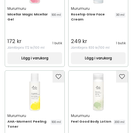
Murumuru
Murumuru
Micellar Magic Micellar
Rosehip Glow Face
100 ml
30 ml
Gel
Cream
172 kr
249 kr
1 butik
1 butik
Jämförpris
172 kr/100 ml
Jämförpris
830 kr/100 ml
Lägg i varukorg
Lägg i varukorg
Murumuru
Murumuru
AHA-Moment Peeling
Feel Good Body Lotion
100 ml
200 ml
Toner