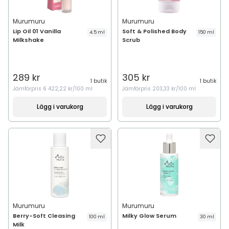
Murumuru
Murumuru
Lip Oil 01 Vanilla
Soft & Polished Body
4.5 ml
150 ml
Milkshake
Scrub
289 kr
305 kr
1 butik
1 butik
Jämförpris
6 422,22 kr/100 ml
Jämförpris
203,33 kr/100 ml
Lägg i varukorg
Lägg i varukorg
Murumuru
Murumuru
Berry-Soft Cleasing
Milky Glow Serum
100 ml
30 ml
Milk