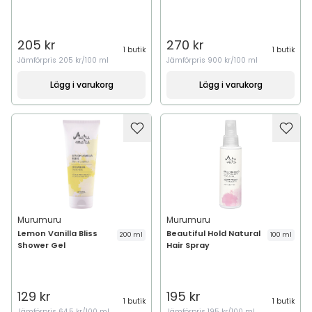
205 kr
270 kr
1 butik
1 butik
Jämförpris
205 kr/100 ml
Jämförpris
900 kr/100 ml
Lägg i varukorg
Lägg i varukorg
Murumuru
Murumuru
Lemon Vanilla Bliss
Beautiful Hold Natural
200 ml
100 ml
Shower Gel
Hair Spray
129 kr
195 kr
1 butik
1 butik
Jämförpris
64,5 kr/100 ml
Jämförpris
195 kr/100 ml