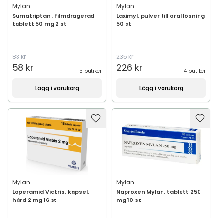
Mylan
Mylan
Sumatriptan , filmdragerad
Laximyl, pulver till oral lösning
tablett 50 mg 2 st
50 st
83 kr
235 kr
58 kr
226 kr
5 butiker
4 butiker
Lägg i varukorg
Lägg i varukorg
Mylan
Mylan
Loperamid Viatris, kapsel,
Naproxen Mylan, tablett 250
hård 2 mg 16 st
mg 10 st