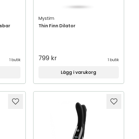
Mystim
gsbar
Thin Finn Dilator
799 kr
1 butik
1 butik
Lägg i varukorg