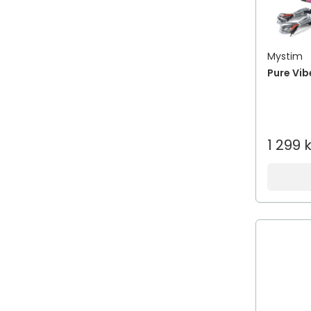
Mystim
Pure Vib
1 299 k