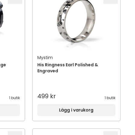
Mystim
age
His Ringness Earl Polished &
Engraved
499 kr
1 butik
1 butik
Lägg i varukorg