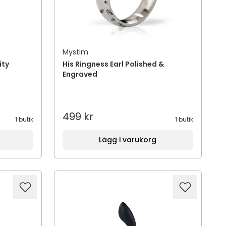
Mystim
ity
His Ringness Earl Polished &
Engraved
499 kr
1 butik
1 butik
Lägg i varukorg