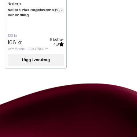
Nailpro
Nailpro Plus Nagelsvamp
10 ml
Behandling
123 kr
5 butiker
106 kr
4,8
Jämförpris
1 060 kr/100 ml
Lägg i varukorg