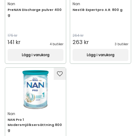
Nan
Nan
PreNAN Discharge pulver 400
Nestlé Expertpro A.R. 800 g
g
175 kr
264 kr
141 kr
263 kr
4 butiker
3 butiker
Lägg i varukorg
Lägg i varukorg
Nan
NAN Pro 1
Modersmjölksersättning 800
g