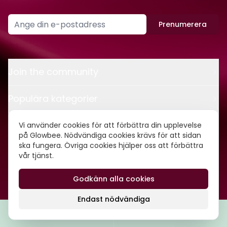
Prenumerera
Join the community
Populära kategorier
Kontakt
Vi använder cookies för att förbättra din upplevelse
på Glowbee. Nödvändiga cookies krävs för att sidan
ska fungera. Övriga cookies hjälper oss att förbättra
Om oss
vår tjänst.
Godkänn alla cookies
©
2026
Glowbee AB • Org.nr: 559540-5837
Endast nödvändiga
Filtrera
Popularitet