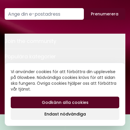
Prenumerera
Join the community
Populära kategorier
Kontakt
Vi använder cookies för att förbättra din upplevelse
på Glowbee. Nödvändiga cookies krävs för att sidan
ska fungera. Övriga cookies hjälper oss att förbättra
Om oss
vår tjänst.
Godkänn alla cookies
©
2026
Glowbee AB • Org.nr: 559540-5837
Endast nödvändiga
Filtrera
Popularitet