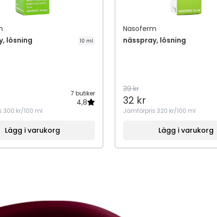
m
Nasoferm
, lösning
nässpray, lösning
10 ml
39 kr
7 butiker
32 kr
4,8
s
300 kr/100 ml
Jämförpris
320 kr/100 ml
Lägg i varukorg
Lägg i varukorg