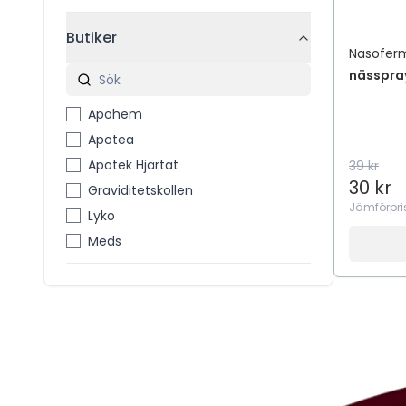
Butiker
Nasofer
nässpray
Apohem
Apotea
Apotek Hjärtat
39 kr
30 kr
Graviditetskollen
Jämförpri
Lyko
Meds