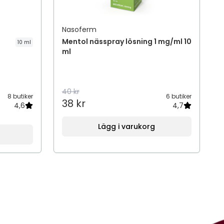
Nasoferm
Mentol nässpray lösning 1 mg/ml 10
10 ml
ml
40 kr
8 butiker
6 butiker
38 kr
4,6
4,7
Lägg i varukorg