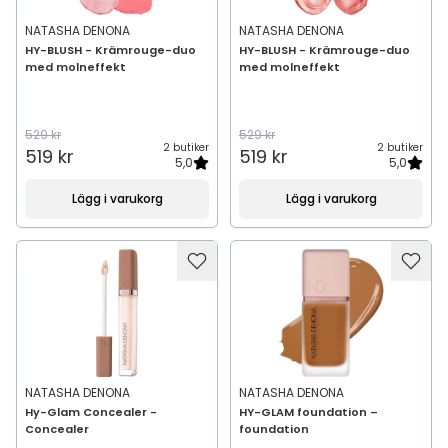
NATASHA DENONA
NATASHA DENONA
HY-BLUSH - Krämrouge-duo
HY-BLUSH - Krämrouge-duo
med molneffekt
med molneffekt
529 kr
529 kr
2 butiker
2 butiker
519 kr
519 kr
5,0
5,0
Lägg i varukorg
Lägg i varukorg
NATASHA DENONA
NATASHA DENONA
Hy-Glam Concealer -
HY-GLAM foundation –
Concealer
foundation