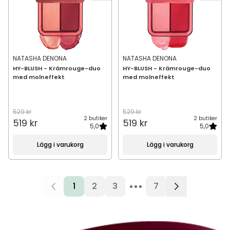
NATASHA DENONA
NATASHA DENONA
HY-BLUSH - Krämrouge-duo
HY-BLUSH - Krämrouge-duo
med molneffekt
med molneffekt
529 kr
529 kr
2 butiker
2 butiker
519 kr
519 kr
5,0
5,0
Lägg i varukorg
Lägg i varukorg
•••
1
2
3
7