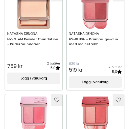
NATASHA DENONA
NATASHA DENONA
HY-GLAM Powder Foundation
HY-BLUSH - Krämrouge-duo
- Puderfoundation
med molneffekt
529 kr
2 butiker
789 kr
2 butiker
5,0
519 kr
5,0
Lägg i varukorg
Lägg i varukorg