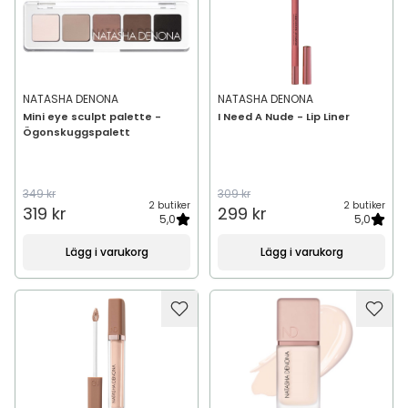
NATASHA DENONA
NATASHA DENONA
Mini eye sculpt palette -
I Need A Nude - Lip Liner
Ögonskuggspalett
349 kr
309 kr
2 butiker
2 butiker
319 kr
299 kr
5,0
5,0
Lägg i varukorg
Lägg i varukorg