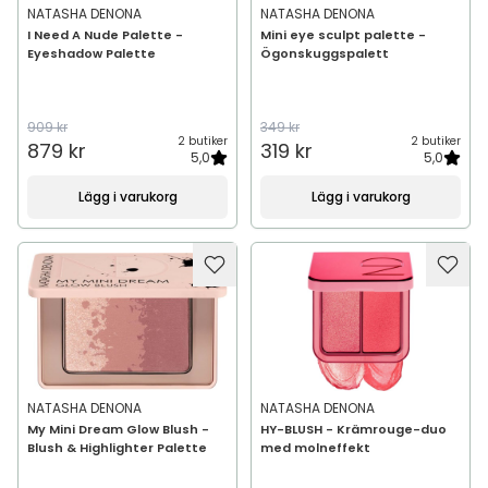
NATASHA DENONA
NATASHA DENONA
I Need A Nude Palette -
Mini eye sculpt palette -
Eyeshadow Palette
Ögonskuggspalett
909 kr
349 kr
2 butiker
2 butiker
879 kr
319 kr
5,0
5,0
Lägg i varukorg
Lägg i varukorg
NATASHA DENONA
NATASHA DENONA
My Mini Dream Glow Blush -
HY-BLUSH - Krämrouge-duo
Blush & Highlighter Palette
med molneffekt