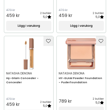
479 kr
479 kr
2 butiker
2 butiker
459 kr
459 kr
5,0
5,0
Lägg i varukorg
Lägg i varukorg
NATASHA DENONA
NATASHA DENONA
Hy-Glam Concealer -
HY-GLAM Powder Foundation
Concealer
- Puderfoundation
479 kr
2 butiker
789 kr
2 butiker
5,0
459 kr
5,0