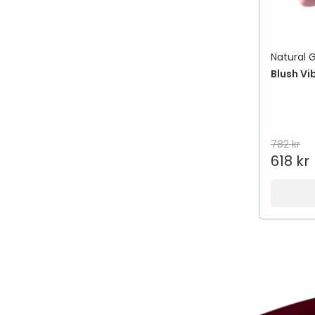
Natural 
Blush Vi
782 kr
618 kr