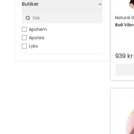
Butiker
Natural 
Bali Vib
Apohem
Apotea
Lyko
939 kr