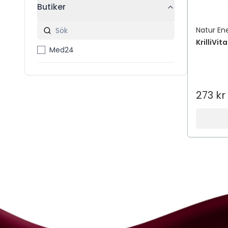
Butiker
Natur Ene
KrilliVi
Med24
273 kr