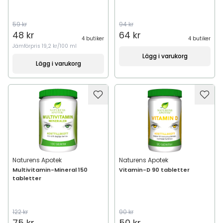
59 kr
94 kr
48 kr
64 kr
4 butiker
4 butiker
Jämförpris
19,2 kr/100 ml
Lägg i varukorg
Lägg i varukorg
Naturens Apotek
Naturens Apotek
Multivitamin-Mineral 150
Vitamin-D 90 tabletter
tabletter
122 kr
90 kr
75 kr
50 kr