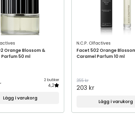
factives
N.C.P. Olfactives
02 Orange Blossom &
Facet 502 Orange Blosso
 Parfum 50 ml
Caramel Parfum 10 ml
2 butiker
355 kr
r
4,2
203 kr
Lägg i varukorg
Lägg i varukorg