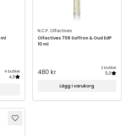
N.C.P. Olfactives
 ml
Olfactives 706 Saffron & Oud EdP
10 ml
2 butiker
480 kr
4 butiker
5,0
4,5
Lägg i varukorg