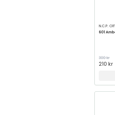
N.C.P. Ol
601 Amb
300 kr
210 kr