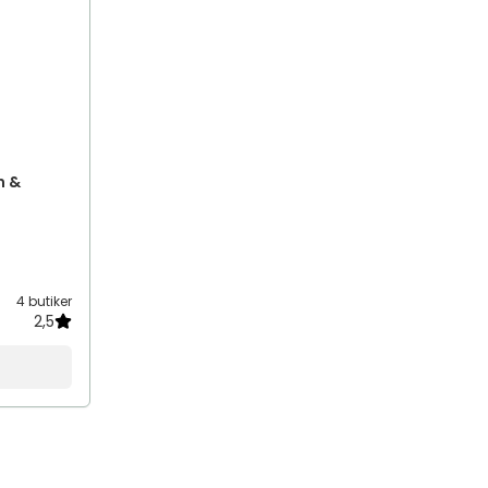
m &
4 butiker
2,5