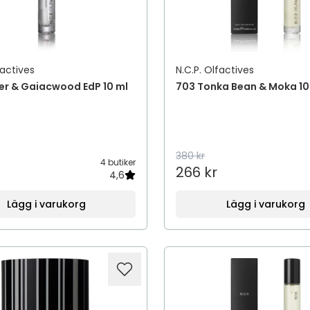
factives
N.C.P. Olfactives
er & Gaiacwood EdP 10 ml
703 Tonka Bean & Moka 10
380 kr
4 butiker
266 kr
4,6
Lägg i varukorg
Lägg i varukorg