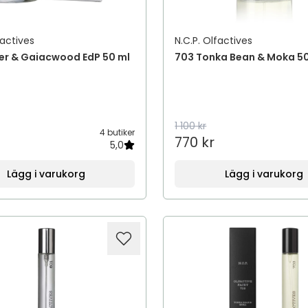
factives
N.C.P. Olfactives
er & Gaiacwood EdP 50 ml
703 Tonka Bean & Moka 5
1 100 kr
4 butiker
770 kr
5,0
Lägg i varukorg
Lägg i varukorg