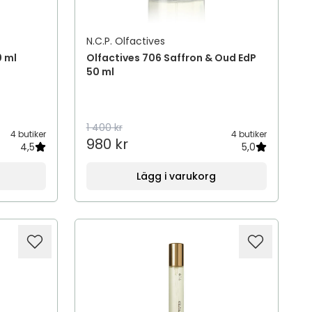
N.C.P. Olfactives
0 ml
Olfactives 706 Saffron & Oud EdP
50 ml
1 400 kr
4 butiker
4 butiker
980 kr
4,5
5,0
Lägg i varukorg