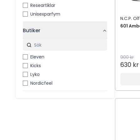
Researtiklar
Unisexparfym
N.C.P. Ol
601 Amb
Butiker
Eleven
900 kr
630 kr
Kicks
Lyko
Nordicfeel