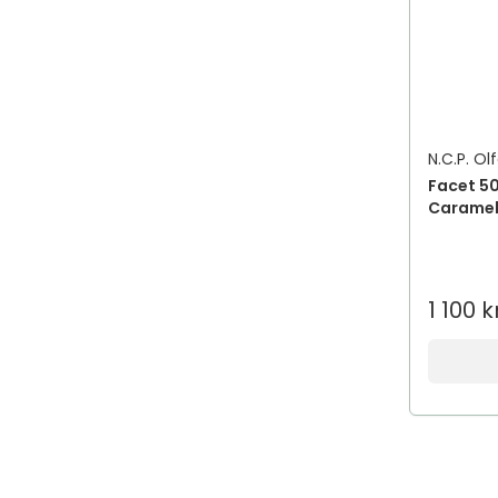
N.C.P. Ol
Facet 5
Caramel
1 100 k