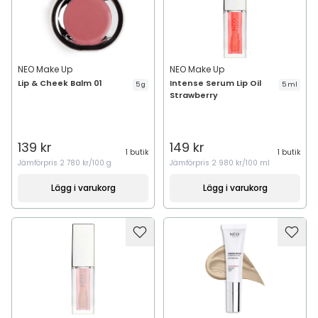
NEO Make Up
NEO Make Up
Lip & Cheek Balm 01
Intense Serum Lip Oil
5 g
5 ml
Strawberry
139 kr
149 kr
1 butik
1 butik
Jämförpris
2 780 kr/100 g
Jämförpris
2 980 kr/100 ml
Lägg i varukorg
Lägg i varukorg