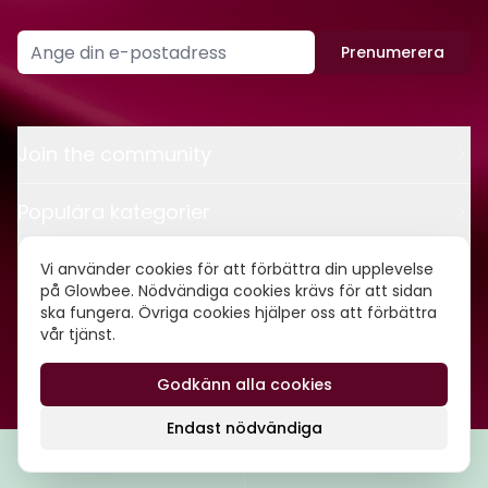
Prenumerera
Join the community
Populära kategorier
Kontakt
Vi använder cookies för att förbättra din upplevelse
på Glowbee. Nödvändiga cookies krävs för att sidan
ska fungera. Övriga cookies hjälper oss att förbättra
Om oss
vår tjänst.
Godkänn alla cookies
©
2026
Glowbee AB • Org.nr: 559540-5837
Endast nödvändiga
Filtrera
Popularitet