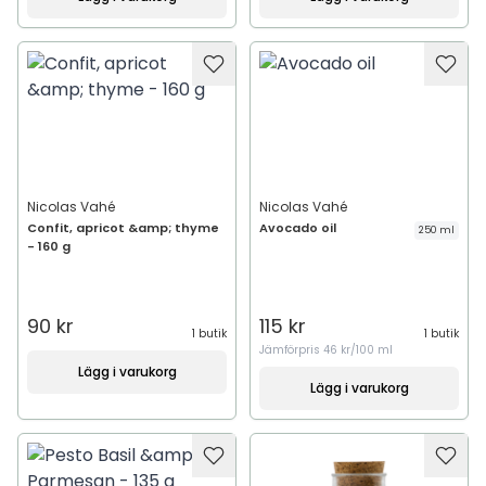
Nicolas Vahé
Nicolas Vahé
Confit, apricot &amp; thyme
Avocado oil
250 ml
- 160 g
90 kr
115 kr
1 butik
1 butik
Jämförpris
46 kr/100 ml
Lägg i varukorg
Lägg i varukorg