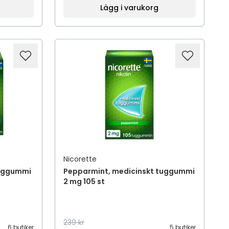
Lägg i varukorg
Nicorette
tuggummi
Pepparmint, medicinskt tuggummi
2 mg 105 st
239 kr
6 butiker
5 butiker