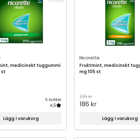
e
Nicorette
int, medicinskt tuggummi
Fruktmint, medicinskt tu
 st
mg 105 st
239 kr
5 butiker
186 kr
4,5
Lägg i varukorg
Lägg i varukorg