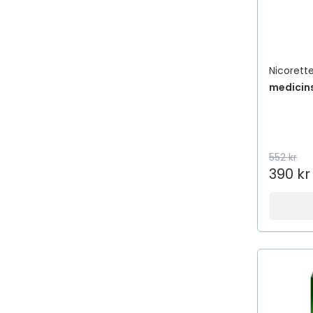
Nicorett
medicin
552 kr
390 kr