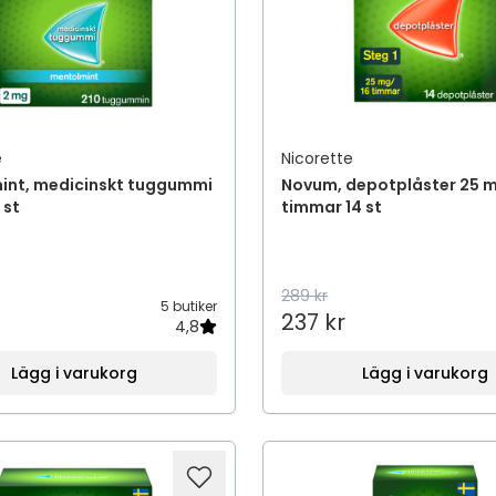
e
Nicorette
int, medicinskt tuggummi
Novum, depotplåster 25 
 st
timmar 14 st
289 kr
5 butiker
237 kr
4,8
Lägg i varukorg
Lägg i varukorg