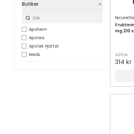
Butiker
Nicorett
Fruktmi
Apohem
mg 210 s
Apotea
Apotek Hjärtat
Meds
439 kr
314 kr