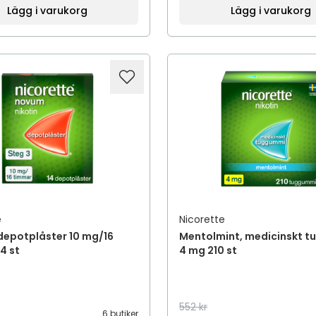
Lägg i varukorg
Lägg i varukorg
e
Nicorette
depotplåster 10 mg/16
Mentolmint, medicinskt 
4 st
4 mg 210 st
552 kr
6 butiker