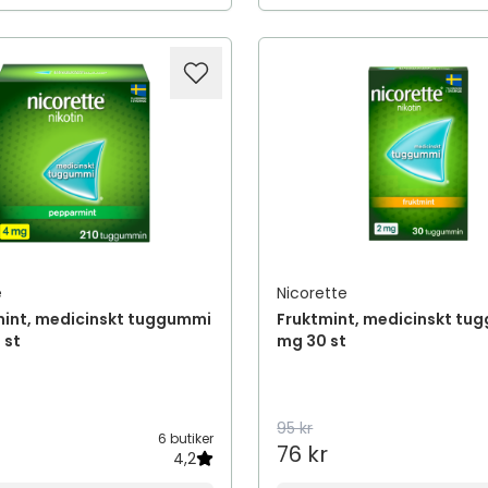
e
Nicorette
int, medicinskt tuggummi
Fruktmint, medicinskt tu
 st
mg 30 st
95 kr
6 butiker
76 kr
4,2