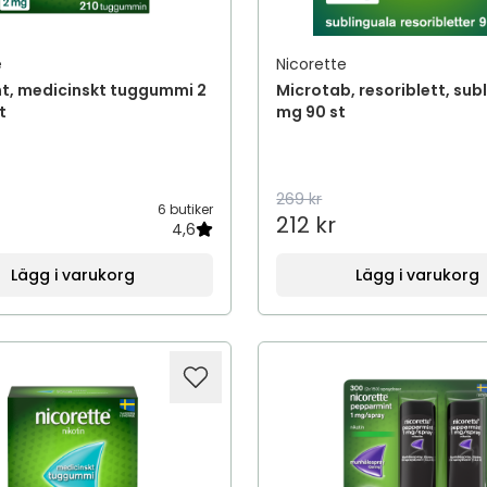
e
Nicorette
nt, medicinskt tuggummi 2
Microtab, resoriblett, sub
t
mg 90 st
269 kr
6 butiker
212 kr
4,6
Lägg i varukorg
Lägg i varukorg