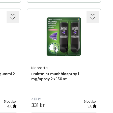
Nicorette
ggummi 2
Fruktmint munhålespray 1
mg/spray 2 x 150 st
418 kr
5 butiker
6 butiker
331 kr
4,0
3,8