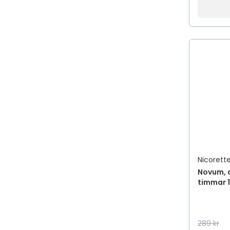
Nicorett
Novum, 
timmar 1
289 kr