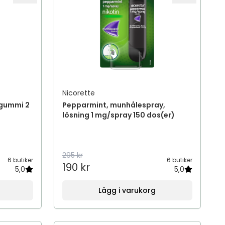
Nicorette
ggummi 2
Pepparmint, munhålespray,
lösning 1 mg/spray 150 dos(er)
295 kr
6 butiker
6 butiker
190 kr
5,0
5,0
Lägg i varukorg