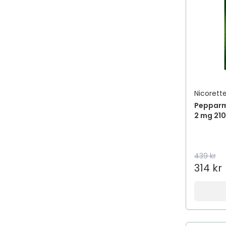
Nicorett
Pepparm
2 mg 210
439 kr
314 kr