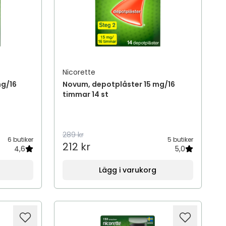
Nicorette
mg/16
Novum, depotplåster 15 mg/16
timmar 14 st
289 kr
6 butiker
5 butiker
212 kr
4,6
5,0
Lägg i varukorg