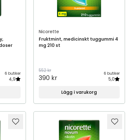
Nicorette
y,
Fruktmint, medicinskt tuggummi 4
 doser
mg 210 st
552 kr
6 butiker
6 butiker
390 kr
4,9
5,0
Lägg i varukorg