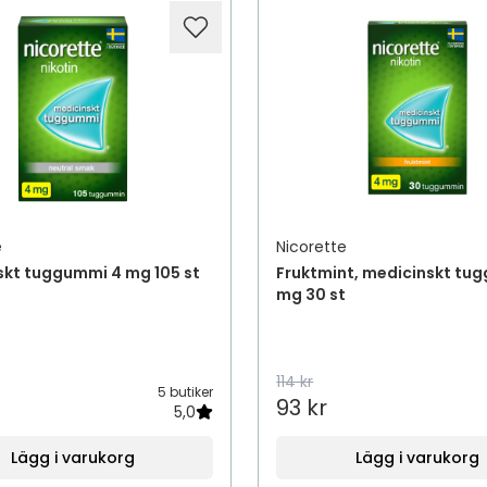
e
Nicorette
skt tuggummi 4 mg 105 st
Fruktmint, medicinskt tu
mg 30 st
114 kr
5 butiker
93 kr
5,0
Lägg i varukorg
Lägg i varukorg