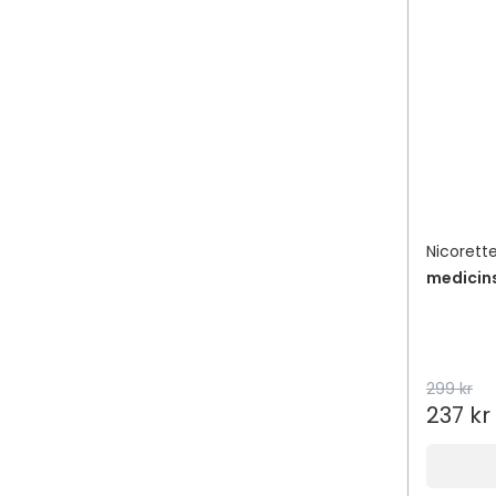
Nicorett
medicin
299 kr
237 kr