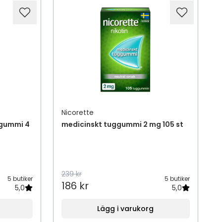
Nicorette
ggummi 4
medicinskt tuggummi 2 mg 105 st
239 kr
5 butiker
5 butiker
186 kr
5,0
5,0
Lägg i varukorg