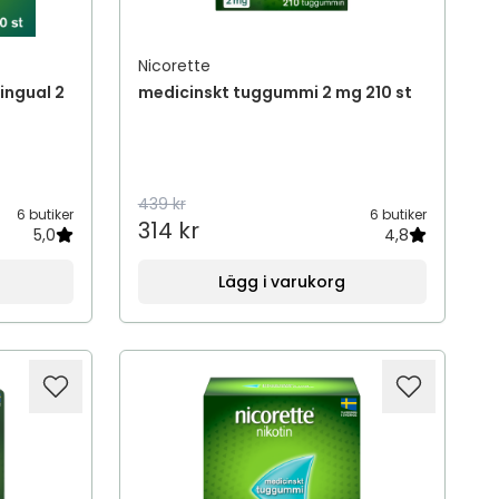
Nicorette
lingual 2
medicinskt tuggummi 2 mg 210 st
439 kr
6 butiker
6 butiker
314 kr
5,0
4,8
Lägg i varukorg