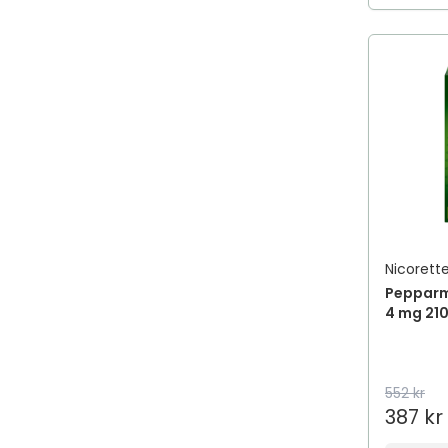
Nicorett
Pepparm
4 mg 210
552 kr
387 kr