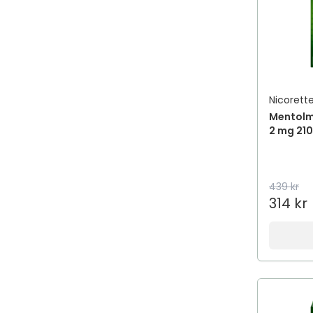
Nicorett
Mentolm
2 mg 210
439 kr
314 kr