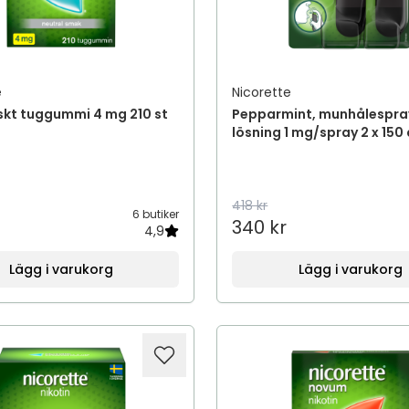
e
Nicorette
skt tuggummi 4 mg 210 st
Pepparmint, munhålespra
lösning 1 mg/spray 2 x 150
418 kr
6 butiker
340 kr
4,9
Lägg i varukorg
Lägg i varukorg