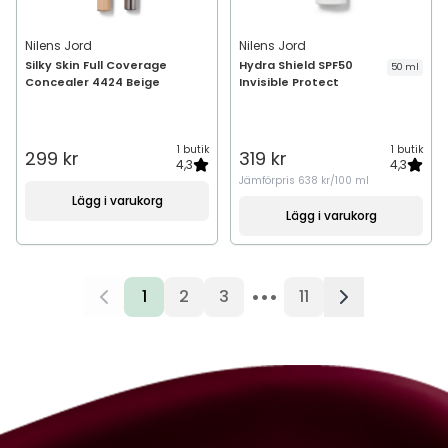
Nilens Jord
Nilens Jord
Silky Skin Full Coverage
Hydra Shield SPF50
50 ml
Concealer 4424 Beige
Invisible Protect
1 butik
1 butik
299 kr
319 kr
4,3
4,3
Jämförpris
638 kr/100 ml
Lägg i varukorg
Lägg i varukorg
•••
1
2
3
11