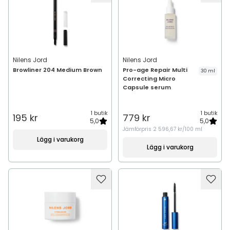
Nilens Jord
Nilens Jord
Browliner 204 Medium Brown
Pro-age Repair Multi
30 ml
Correcting Micro
Capsule serum
1 butik
1 butik
195 kr
779 kr
5,0
5,0
Jämförpris
2 596,67 kr/100 ml
Lägg i varukorg
Lägg i varukorg