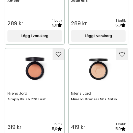
Amber
Jade 6115
1 butik
1 butik
289 kr
289 kr
5,0
5,0
Lägg i varukorg
Lägg i varukorg
Nilens Jord
Nilens Jord
Simply Blush 770 Lush
Mineral Bronzer 502 Satin
1 butik
1 butik
319 kr
419 kr
5,0
5,0