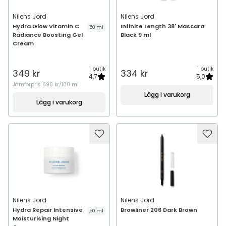
Nilens Jord
Nilens Jord
Hydra Glow Vitamin C
Infinite Length 38' Mascara
50 ml
Radiance Boosting Gel
Black 9 ml
Cream
1 butik
1 butik
349 kr
334 kr
4,7
5,0
Jämförpris
698 kr/100 ml
Lägg i varukorg
Lägg i varukorg
Nilens Jord
Nilens Jord
Hydra Repair Intensive
Browliner 206 Dark Brown
50 ml
Moisturising Night