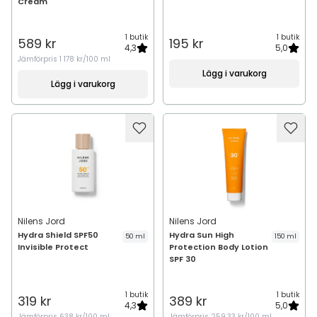
Cream
1 butik
1 butik
589 kr
195 kr
4,3
5,0
Jämförpris
1 178 kr/100 ml
Lägg i varukorg
Lägg i varukorg
Nilens Jord
Nilens Jord
Hydra Shield SPF50
Hydra Sun High
50 ml
150 ml
Invisible Protect
Protection Body Lotion
SPF 30
1 butik
1 butik
319 kr
389 kr
4,3
5,0
Jämförpris
638 kr/100 ml
Jämförpris
259,33 kr/100 ml