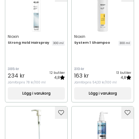
Nioxin
Nioxin
Strong Hold Hairspray
System 1 Shampoo
300 ml
300 ml
385 kr
319 kr
12 butiker
13 butiker
234 kr
163 kr
4,8
4,8
Jämförpris
78 kr/100 ml
Jämförpris
54,33 kr/100 ml
Lägg i varukorg
Lägg i varukorg