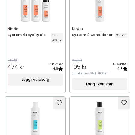
Nioxin
Nioxin
System 4 Loyalty Kit
System 4 Conditioner
3 st
300 ml
700 ml
715 kr
319 kr
14 butiker
13 butiker
474 kr
195 kr
4,6
4,8
Jämförpris
65 kr/100 ml
Lägg i varukorg
Lägg i varukorg