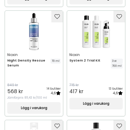
Nioxin
Nioxin
Night Density Rescue
System 2 Trial Kit
70 ml
3 st
Serum
700 ml
849 kr
715 kr
14 butiker
13 butiker
568 kr
417 kr
4,6
4,6
Jämförpris
811,43 kr/100 ml
Lägg i varukorg
Lägg i varukorg