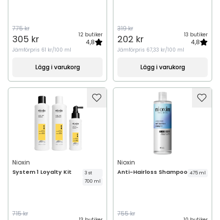
775 kr
319 kr
12 butiker
13 butiker
305 kr
202 kr
4,8
4,8
Jämförpris
61 kr/100 ml
Jämförpris
67,33 kr/100 ml
Lägg i varukorg
Lägg i varukorg
Nioxin
Nioxin
System 1 Loyalty Kit
Anti-Hairloss Shampoo
3 st
475 ml
700 ml
715 kr
755 kr
13 butiker
10 butiker