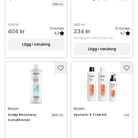
350 ml
599 kr
385 kr
14 butiker
15 butiker
404 kr
234 kr
4,3
4,7
Jämförpris
156 kr/100 ml
Lägg i varukorg
Lägg i varukorg
Nioxin
Nioxin
Scalp Recovery
System 4 Trial Kit
1000 ml
3 st
Conditioner