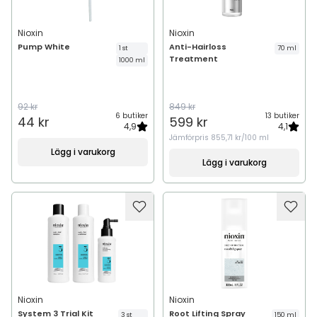
Nioxin
Nioxin
Pump White
Anti-Hairloss
1 st
70 ml
Treatment
1000 ml
92 kr
849 kr
6 butiker
13 butiker
44 kr
599 kr
4,9
4,1
Jämförpris
855,71 kr/100 ml
Lägg i varukorg
Lägg i varukorg
Nioxin
Nioxin
System 3 Trial Kit
Root Lifting Spray
3 st
150 ml