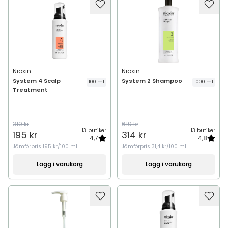
Nioxin
Nioxin
System 4 Scalp
System 2 Shampoo
100 ml
1000 ml
Treatment
319 kr
619 kr
13 butiker
13 butiker
195 kr
314 kr
4,7
4,8
Jämförpris
195 kr/100 ml
Jämförpris
31,4 kr/100 ml
Lägg i varukorg
Lägg i varukorg