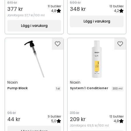
619 kr
599 kr
11 butiker
13 butiker
377 kr
348 kr
4,8
4,2
Jämförpris
37,7 kr/100 ml
Lägg i varukorg
Lägg i varukorg
Nioxin
Nioxin
Pump Black
System 1 Conditioner
1 st
300 ml
96 kr
319 kr
9 butiker
13 butiker
44 kr
209 kr
5,0
4,8
Jämförpris
69,5 kr/100 ml