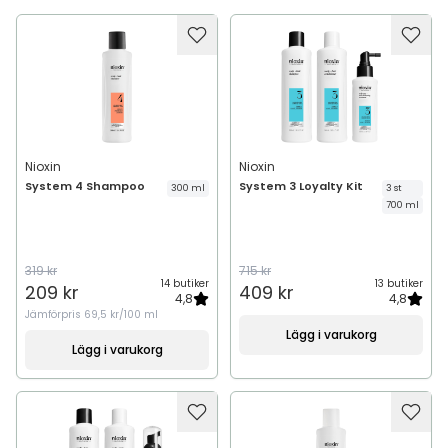
Nioxin
Nioxin
System 4 Shampoo
System 3 Loyalty Kit
300 ml
3 st
700 ml
319 kr
715 kr
14 butiker
13 butiker
209 kr
409 kr
4,8
4,8
Jämförpris
69,5 kr/100 ml
Lägg i varukorg
Lägg i varukorg