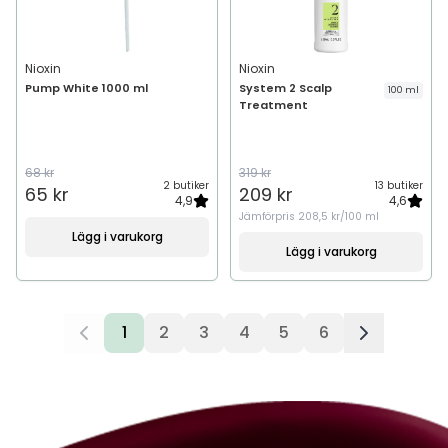
Nioxin
Nioxin
Pump White 1000 ml
System 2 Scalp
100 ml
Treatment
68 kr
319 kr
2 butiker
13 butiker
65 kr
209 kr
4,9
4,6
Jämförpris
208,5 kr/100 ml
Lägg i varukorg
Lägg i varukorg
1
2
3
4
5
6