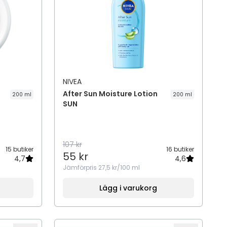
NIVEA
After Sun Moisture Lotion
200 ml
200 ml
SUN
107 kr
15 butiker
16 butiker
55 kr
4,7
4,6
Jämförpris
27,5 kr/100 ml
Lägg i varukorg