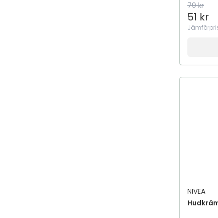
79 kr
51 kr
Jämförpri
NIVEA
Hudkräm