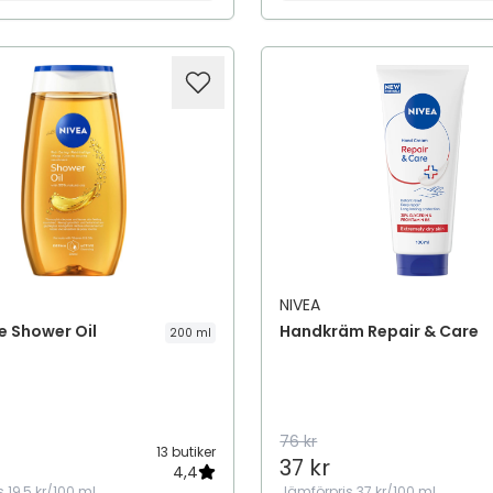
NIVEA
e Shower Oil
Handkräm Repair & Care
200 ml
76 kr
13 butiker
37 kr
4,4
s
19,5 kr/100 ml
Jämförpris
37 kr/100 ml