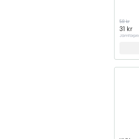
58 kr
31 kr
Jämförpri