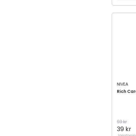
Läppbalsam
Micellärvatten
Nattkräm
Ögonkräm
Ögonserum
Peeling
Punktbehandling
Rakgel
Rakning
Rakning
NIVEA
Rengöring
Rich Car
Rengöring
Rengöringsbalm
Rengöringsgel
Rengöringskräm
93 kr
39 kr
Rengöringsmjölk
Jämförpri