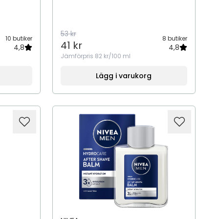
53 kr
10 butiker
8 butiker
41 kr
4,8
4,8
Jämförpris
82 kr/100 ml
Lägg i varukorg