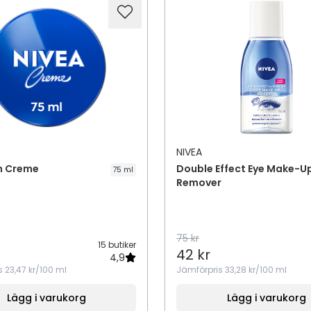
NIVEA
m Creme
Double Effect Eye Make-U
75 ml
Remover
75 kr
15 butiker
42 kr
4,9
s
23,47 kr/100 ml
Jämförpris
33,28 kr/100 ml
Lägg i varukorg
Lägg i varukorg