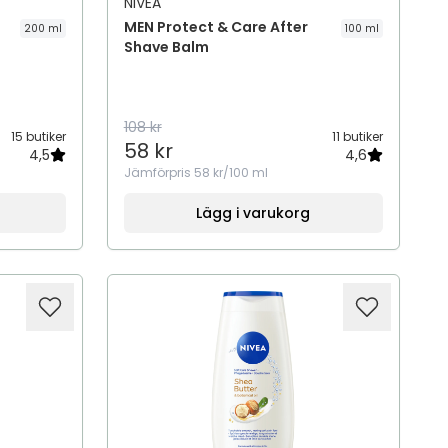
NIVEA
MEN Protect & Care After
200 ml
100 ml
Shave Balm
108 kr
15 butiker
11 butiker
58 kr
4,5
4,6
Jämförpris
58 kr/100 ml
Lägg i varukorg