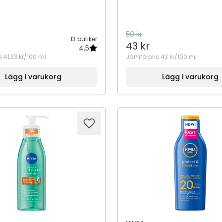
50 kr
13 butiker
43 kr
4,5
s
41,33 kr/100 ml
Jämförpris
43 kr/100 ml
Lägg i varukorg
Lägg i varukorg