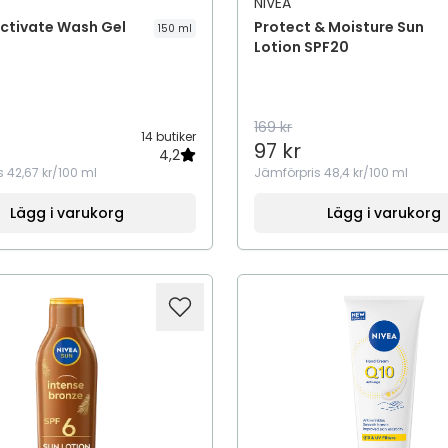
NIVEA
ctivate Wash Gel
Protect & Moisture Sun
150 ml
Lotion SPF20
169 kr
14 butiker
97 kr
4,2
s
42,67 kr/100 ml
Jämförpris
48,4 kr/100 ml
Lägg i varukorg
Lägg i varukorg