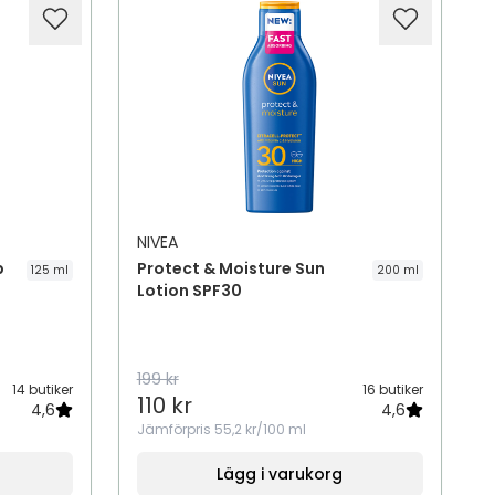
NIVEA
p
Protect & Moisture Sun
125 ml
200 ml
Lotion SPF30
199 kr
14 butiker
16 butiker
110 kr
4,6
4,6
Jämförpris
55,2 kr/100 ml
Lägg i varukorg