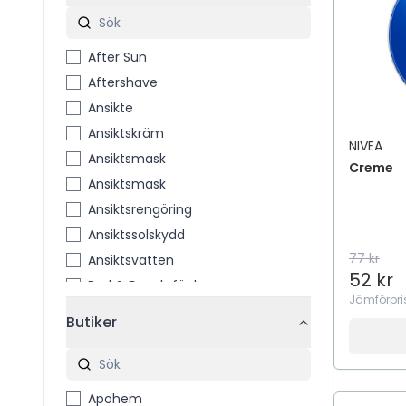
After Sun
Aftershave
Ansikte
Ansiktskräm
NIVEA
Ansiktsmask
Creme
Ansiktsmask
Ansiktsrengöring
Ansiktssolskydd
77 kr
Ansiktsvatten
52 kr
Bad & Dusch för barn
Jämförpri
BB-Cream
Butiker
Body Cream
Body Lotion
Body Serum
Apohem