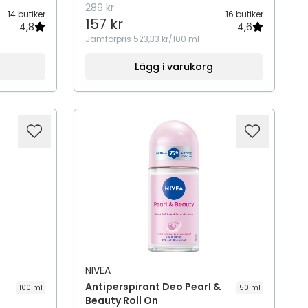
289 kr
14 butiker
16 butiker
157 kr
4,8
4,6
Jämförpris
523,33 kr/100 ml
Lägg i varukorg
NIVEA
Antiperspirant Deo Pearl &
100 ml
50 ml
Beauty Roll On