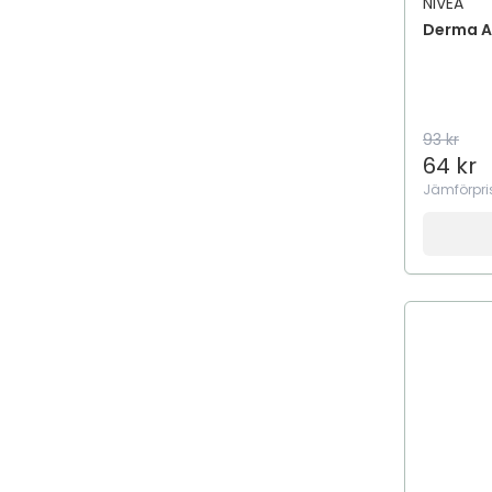
NIVEA
Derma A
93 kr
64 kr
Jämförpri