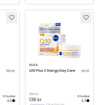
NIVEA
Q10 Plus C Energy Day Care
100 ml
50 ml
255 kr
10 butiker
13 butiker
138 kr
4,5
4,3
Jämförpris
276 kr/100 ml