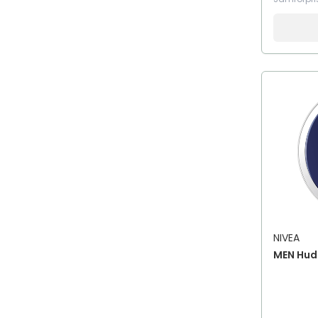
Rengöringsservetter
Rengöringsskum
Researtiklar
Schampo
Serum
Sheet Mask
Shower Cream
Shower Gel
Shower Oil
Skrubb
Solkräm
Solprodukter
NIVEA
Solskydd & solkräm
MEN Hud
Tinted Moisturiser
Toner