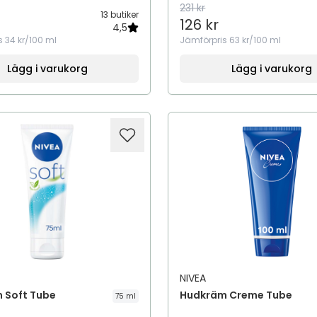
231 kr
13 butiker
126 kr
4,5
s
34 kr/100 ml
Jämförpris
63 kr/100 ml
Lägg i varukorg
Lägg i varukorg
NIVEA
 Soft Tube
Hudkräm Creme Tube
75 ml