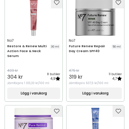
No7
No7
Restore & Renew Multi
Future Renew Repair
30 ml
50 ml
Action Face & Neck
Day Cream SPF40
Serum
409 kr
475 kr
8 butiker
11 butiker
304 kr
319 kr
4,9
4,7
Jämförpris
1 013,33 kr/100 ml
Jämförpris
637,5 kr/100 ml
Lägg i varukorg
Lägg i varukorg