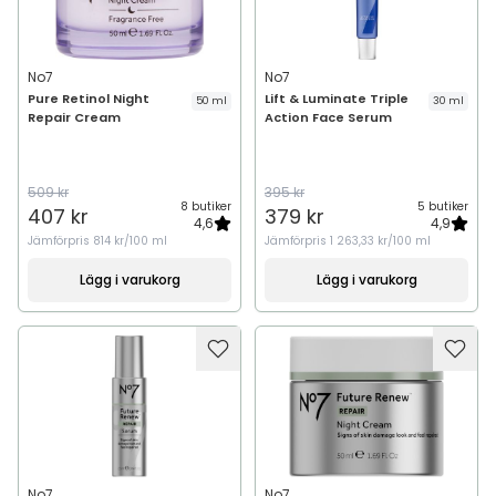
No7
No7
Pure Retinol Night
Lift & Luminate Triple
50 ml
30 ml
Repair Cream
Action Face Serum
509 kr
395 kr
8 butiker
5 butiker
407 kr
379 kr
4,6
4,9
Jämförpris
814 kr/100 ml
Jämförpris
1 263,33 kr/100 ml
Lägg i varukorg
Lägg i varukorg
No7
No7