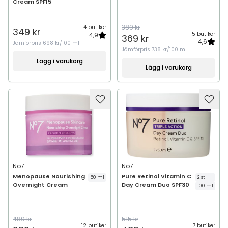
Cream SPF15
389 kr
4 butiker
349 kr
5 butiker
4,9
369 kr
4,6
Jämförpris
698 kr/100 ml
Jämförpris
738 kr/100 ml
Lägg i varukorg
Lägg i varukorg
No7
No7
Menopause Nourishing
Pure Retinol Vitamin C
50 ml
2 st
Overnight Cream
Day Cream Duo SPF30
100 ml
489 kr
515 kr
12 butiker
7 butiker