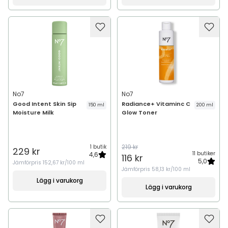
No7
No7
Good Intent Skin Sip
Radiance+ Vitaminc C
150 ml
200 ml
Moisture Milk
Glow Toner
219 kr
1 butik
229 kr
11 butiker
4,6
116 kr
5,0
Jämförpris
152,67 kr/100 ml
Jämförpris
58,13 kr/100 ml
Lägg i varukorg
Lägg i varukorg