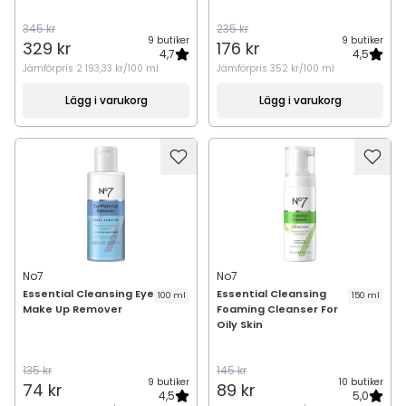
345 kr
235 kr
9 butiker
9 butiker
329 kr
176 kr
4,7
4,5
Jämförpris
2 193,33 kr/100 ml
Jämförpris
352 kr/100 ml
Lägg i varukorg
Lägg i varukorg
No7
No7
Essential Cleansing Eye
Essential Cleansing
100 ml
150 ml
Make Up Remover
Foaming Cleanser For
Oily Skin
135 kr
145 kr
9 butiker
10 butiker
74 kr
89 kr
4,5
5,0