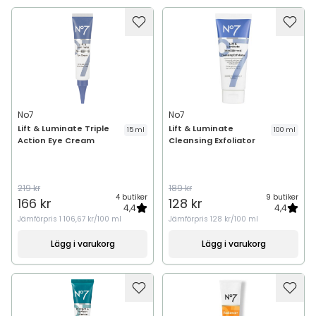
No7
No7
Lift & Luminate Triple
Lift & Luminate
15 ml
100 ml
Action Eye Cream
Cleansing Exfoliator
219 kr
189 kr
4 butiker
9 butiker
166 kr
128 kr
4,4
4,4
Jämförpris
1 106,67 kr/100 ml
Jämförpris
128 kr/100 ml
Lägg i varukorg
Lägg i varukorg