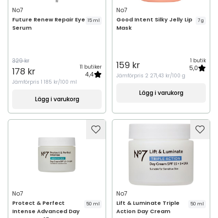
No7
No7
Future Renew Repair Eye
Good Intent Silky Jelly Lip
15 ml
7 g
Serum
Mask
329 kr
1 butik
159 kr
11 butiker
5,0
178 kr
4,4
Jämförpris
2 271,43 kr/100 g
Jämförpris
1 185 kr/100 ml
Lägg i varukorg
Lägg i varukorg
No7
No7
Protect & Perfect
Lift & Luminate Triple
50 ml
50 ml
Intense Advanced Day
Action Day Cream