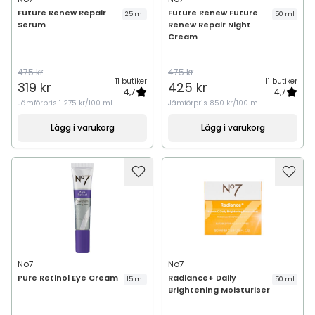
Future Renew Repair
Future Renew Future
25 ml
50 ml
Serum
Renew Repair Night
Cream
475 kr
475 kr
11 butiker
11 butiker
319 kr
425 kr
4,7
4,7
Jämförpris
1 275 kr/100 ml
Jämförpris
850 kr/100 ml
Lägg i varukorg
Lägg i varukorg
No7
No7
Pure Retinol Eye Cream
Radiance+ Daily
15 ml
50 ml
Brightening Moisturiser