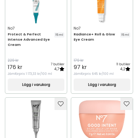
No7
No7
Protect & Perfect
Radiance+ Roll & Glow
15 ml
15 ml
Intense Advanced Eye
Eye Cream
Cream
229 kr
179 kr
7 butiker
11 butiker
176 kr
97 kr
4,7
4,2
Jämförpris
1 173,33 kr/100 ml
Jämförpris
645 kr/100 ml
Lägg i varukorg
Lägg i varukorg