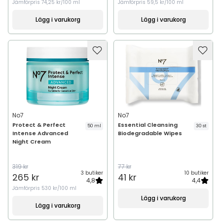
Jämförpris
74,25 kr/100 ml
Jämförpris
59,5 kr/100 ml
Lägg i varukorg
Lägg i varukorg
No7
No7
Protect & Perfect
Essential Cleansing
50 ml
30 st
Intense Advanced
Biodegradable Wipes
Night Cream
319 kr
77 kr
3 butiker
10 butiker
265 kr
41 kr
4,8
4,4
Jämförpris
530 kr/100 ml
Lägg i varukorg
Lägg i varukorg