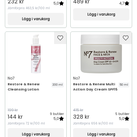
232 kr
489 kr
5,0
4,7
Jämförpris
463,5 kr/100 ml
Lägg i varukorg
Lägg i varukorg
No7
No7
Restore & Renew
Restore & Renew Multi
200 ml
50 ml
Cleansing Lotion
Action Day Cream SPF15
199 kr
415 kr
9 butiker
5 butiker
144 kr
328 kr
5,0
5,0
Jämförpris
72 kr/100 ml
Jämförpris
656 kr/100 ml
Lägg i varukorg
Lägg i varukorg