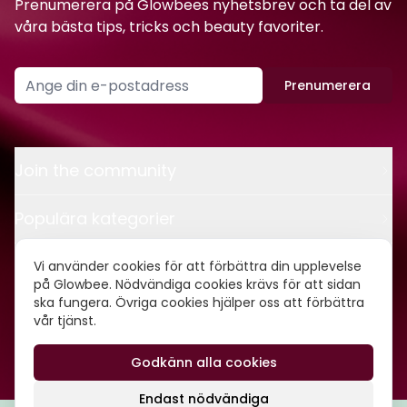
Prenumerera på Glowbees nyhetsbrev och ta del av
våra bästa tips, tricks och beauty favoriter.
Prenumerera
Join the community
Populära kategorier
Kontakt
Vi använder cookies för att förbättra din upplevelse
på Glowbee. Nödvändiga cookies krävs för att sidan
ska fungera. Övriga cookies hjälper oss att förbättra
Om oss
vår tjänst.
Godkänn alla cookies
©
2026
Glowbee AB • Org.nr: 559540-5837
Endast nödvändiga