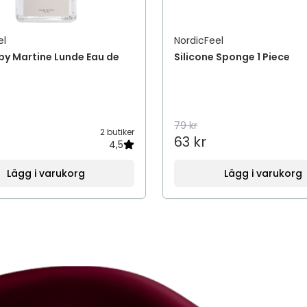
el
NordicFeel
by Martine Lunde Eau de
Silicone Sponge 1 Piece
79 kr
2 butiker
63 kr
4,5
Lägg i varukorg
Lägg i varukorg