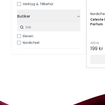
Verktyg & Tillbehör
NordicFe
Butiker
Celeste 
Parfum
Eleven
Nordicfeel
419 kr
199 kr