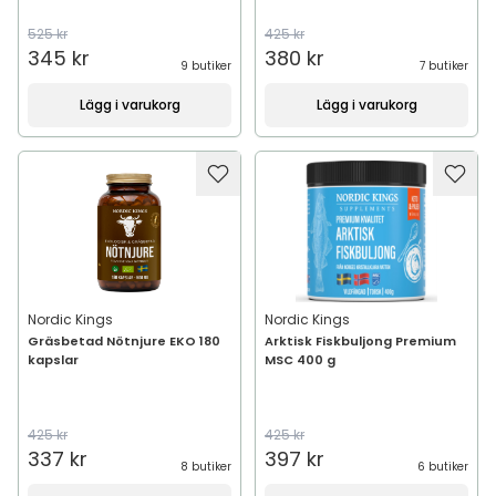
525 kr
425 kr
345 kr
380 kr
9 butiker
7 butiker
Lägg i varukorg
Lägg i varukorg
Nordic Kings
Nordic Kings
Gräsbetad Nötnjure EKO 180
Arktisk Fiskbuljong Premium
kapslar
MSC 400 g
425 kr
425 kr
337 kr
397 kr
8 butiker
6 butiker