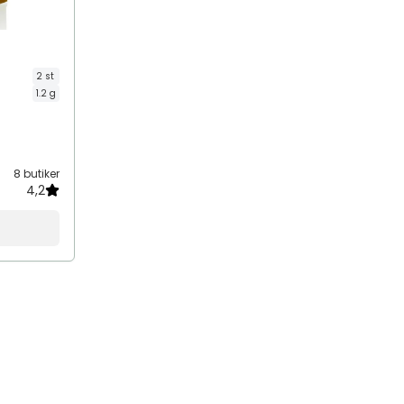
2 st
1.2 g
8 butiker
4,2