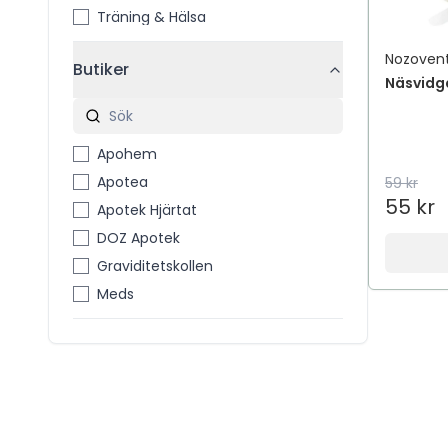
Träning & Hälsa
Nozoven
Butiker
Näsvidg
Apohem
Apotea
59 kr
55 kr
Apotek Hjärtat
DOZ Apotek
Graviditetskollen
Meds