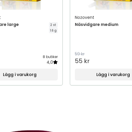
t
Nozovent
are large
Näsvidgare medium
2 st
1.6 g
59 kr
8 butiker
55 kr
4,0
Lägg i varukorg
Lägg i varukorg