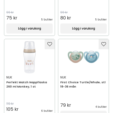
99 kr
99 kr
75 kr
80 kr
5 butiker
5 butiker
Lägg i varukorg
Lägg i varukorg
NUK
NUK
Perfekt Match Nappflaska
First Choice Turtle/Whale, stl
260 ml Monkey, 1 st
18-36 mån
119 kr
79 kr
4 butiker
105 kr
6 butiker