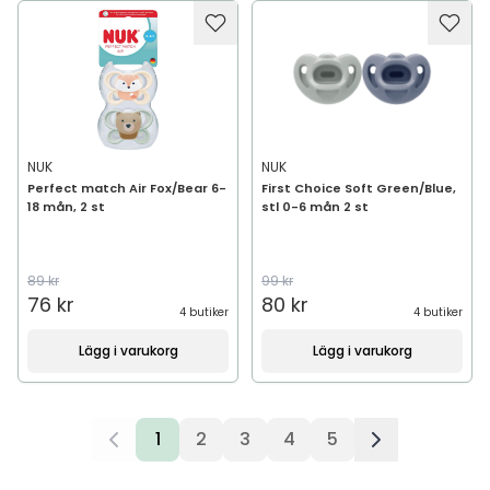
NUK
NUK
Perfect match Air Fox/Bear 6-
First Choice Soft Green/Blue,
18 mån, 2 st
stl 0-6 mån 2 st
89 kr
99 kr
76 kr
80 kr
4 butiker
4 butiker
Lägg i varukorg
Lägg i varukorg
1
2
3
4
5