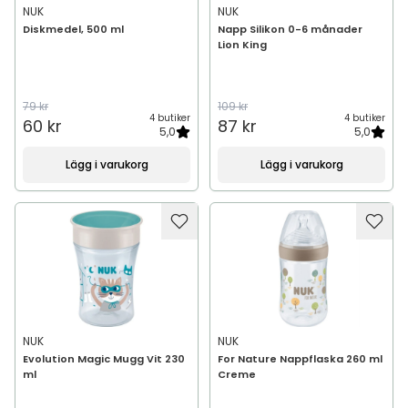
NUK
NUK
Diskmedel, 500 ml
Napp Silikon 0-6 månader
Lion King
79 kr
109 kr
4 butiker
4 butiker
60 kr
87 kr
5,0
5,0
Lägg i varukorg
Lägg i varukorg
NUK
NUK
Evolution Magic Mugg Vit 230
For Nature Nappflaska 260 ml
ml
Creme