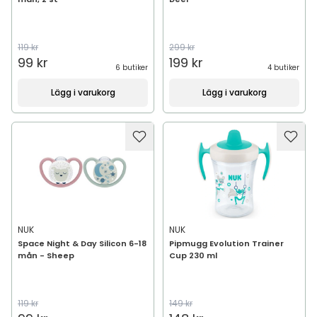
119 kr
299 kr
99 kr
199 kr
6 butiker
4 butiker
Lägg i varukorg
Lägg i varukorg
NUK
NUK
Space Night & Day Silicon 6-18
Pipmugg Evolution Trainer
mån - Sheep
Cup 230 ml
119 kr
149 kr