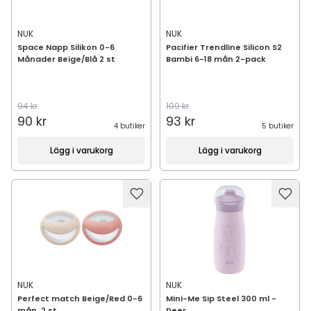
NUK
NUK
Space Napp Silikon 0-6
Pacifier Trendline Silicon S2
Månader Beige/Blå 2 st
Bambi 6-18 mån 2-pack
94 kr
109 kr
90 kr
93 kr
4 butiker
5 butiker
Lägg i varukorg
Lägg i varukorg
NUK
NUK
Perfect match Beige/Red 0-6
Mini-Me Sip Steel 300 ml -
mån, 2 st
Deer