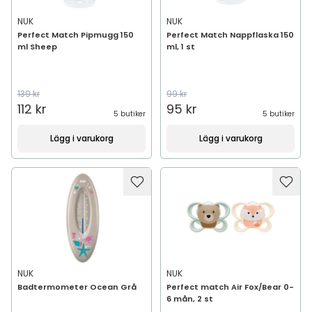
NUK
NUK
Perfect Match Pipmugg 150
Perfect Match Nappflaska 150
ml Sheep
ml, 1 st
139 kr
99 kr
112 kr
95 kr
5 butiker
5 butiker
Lägg i varukorg
Lägg i varukorg
NUK
NUK
Badtermometer Ocean Grå
Perfect match Air Fox/Bear 0-
6 mån, 2 st