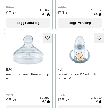
109 kr
149 kr
4 butiker
2 butiker
99 kr
129 kr
4,0
4,5
Lägg i varukorg
Lägg i varukorg
NUK
NUK
NUK for Nature Silikon Dinapp
Learner bottle 150 ml nalle
M
puh - blå
96 kr
145 kr
2 butiker
2 butiker
95 kr
135 kr
4,0
4,0