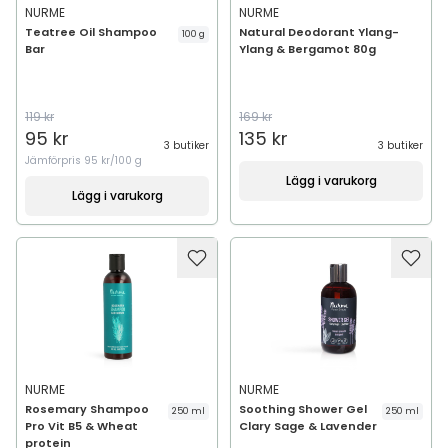
NURME
NURME
Teatree Oil Shampoo
Natural Deodorant Ylang-
100 g
Bar
Ylang & Bergamot 80g
119 kr
169 kr
95 kr
135 kr
3 butiker
3 butiker
Jämförpris
95 kr/100 g
Lägg i varukorg
Lägg i varukorg
NURME
NURME
Rosemary Shampoo
Soothing Shower Gel
250 ml
250 ml
Pro Vit B5 & Wheat
Clary Sage & Lavender
protein