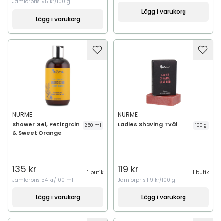
Jämförpris
95 kr/100 g
Lägg i varukorg
Lägg i varukorg
NURME
NURME
Shower Gel, Petitgrain
Ladies Shaving Tvål
250 ml
100 g
& Sweet Orange
135 kr
119 kr
1 butik
1 butik
Jämförpris
54 kr/100 ml
Jämförpris
119 kr/100 g
Lägg i varukorg
Lägg i varukorg