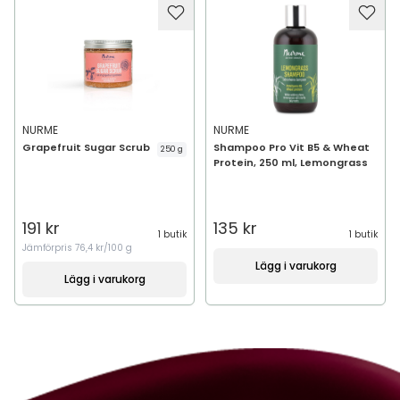
NURME
NURME
Grapefruit Sugar Scrub
Shampoo Pro Vit B5 & Wheat
250 g
Protein, 250 ml, Lemongrass
191 kr
135 kr
1 butik
1 butik
Jämförpris
76,4 kr/100 g
Lägg i varukorg
Lägg i varukorg