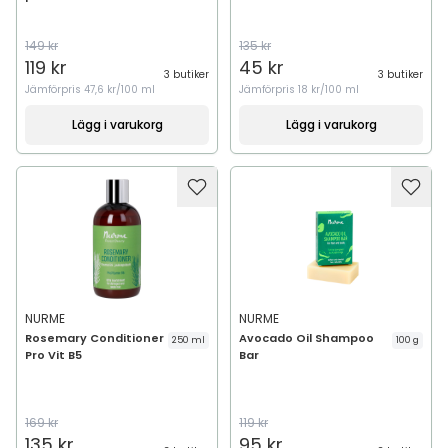
149 kr
135 kr
119 kr
45 kr
3 butiker
3 butiker
Jämförpris
47,6 kr/100 ml
Jämförpris
18 kr/100 ml
Lägg i varukorg
Lägg i varukorg
NURME
NURME
Rosemary Conditioner
Avocado Oil Shampoo
250 ml
100 g
Pro Vit B5
Bar
169 kr
119 kr
135 kr
95 kr