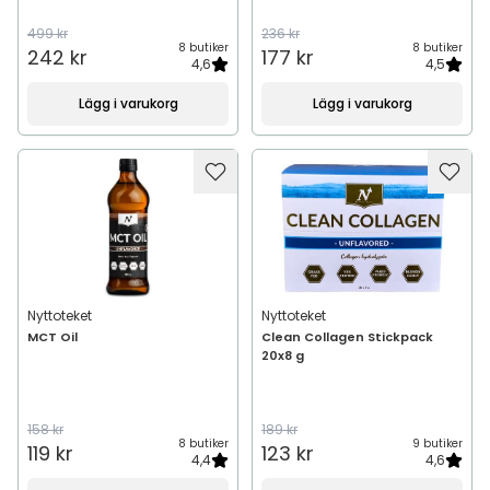
499 kr
236 kr
8 butiker
8 butiker
242 kr
177 kr
4,6
4,5
Lägg i varukorg
Lägg i varukorg
Nyttoteket
Nyttoteket
MCT Oil
Clean Collagen Stickpack
20x8 g
158 kr
189 kr
8 butiker
9 butiker
119 kr
123 kr
4,4
4,6