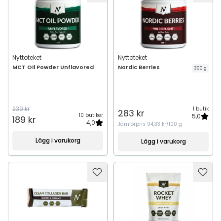
Nyttoteket
Nyttoteket
MCT Oil Powder Unflavored
Nordic Berries
300 g
239 kr
1 butik
283 kr
10 butiker
5,0
189 kr
4,0
Jämförpris
94,33 kr/100 g
Lägg i varukorg
Lägg i varukorg