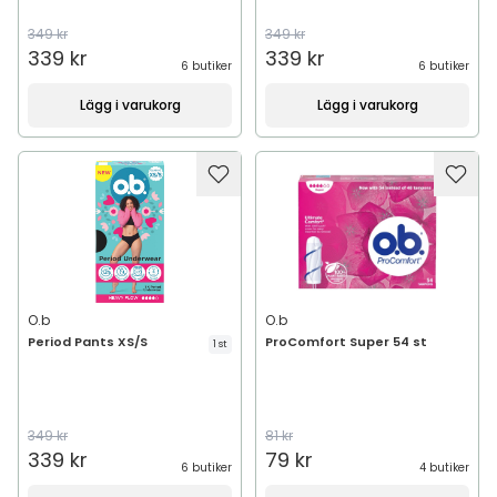
349 kr
349 kr
339 kr
339 kr
6 butiker
6 butiker
Lägg i varukorg
Lägg i varukorg
O.b
O.b
Period Pants XS/S
ProComfort Super 54 st
1 st
349 kr
81 kr
339 kr
79 kr
6 butiker
4 butiker