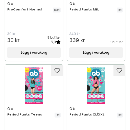
O.b
O.b
ProComfort Normal
Period Pants M/L
16 st
1 st
39 kr
349 kr
9 butiker
30 kr
339 kr
5,0
6 butiker
Lägg i varukorg
Lägg i varukorg
O.b
O.b
Period Pants Teens
Period Pants XL/XXL
1 st
1 st