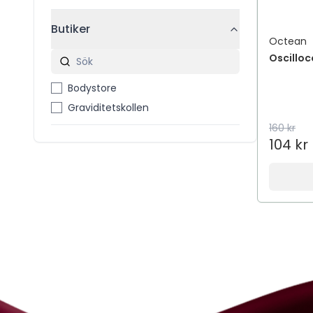
Butiker
Octean
Oscillo
Bodystore
Graviditetskollen
160 kr
104 kr