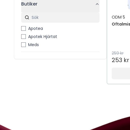
Butiker
ODM 5
Oftalmi
Apotea
Apotek Hjärtat
Meds
259 kr
253 kr