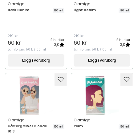
Oiamiga
Oiamiga
Dark Denim
Light Denim
120 ml
120 ml
219 kr
219 kr
2 butiker
2 butiker
60 kr
60 kr
3,0
3,0
Jämförpris
50 kr/100 ml
Jämförpris
50 kr/100 ml
Lägg i varukorg
Lägg i varukorg
Oiamiga
Oiamiga
Hårfärg Silver Blonde
Plum
120 ml
120 ml
10.3