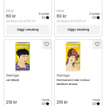
219 kr
219 kr
2 butiker
2 butiker
60 kr
60 kr
3,0
3,0
Jämförpris
50 kr/100 ml
Jämförpris
50 kr/100 ml
Lägg i varukorg
Lägg i varukorg
Oiamiga
Oiamiga
Jet Black
Permanent Hair Colour
Medium Brown
1 butik
1 butik
219 kr
219 kr
3,0
3,0